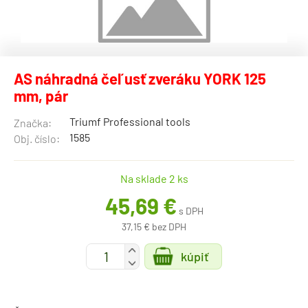
AS náhradná čeľusť zveráku YORK 125
mm, pár
Triumf Professional tools
Značka:
1585
Obj. číslo:
Na sklade 2 ks
45,69 €
s DPH
37,15 € bez DPH
+
kúpiť
-