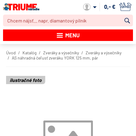
0,- €
Môj účet
MENU
Katalóg produktov
Úvod
Katalóg
Zveráky a výsečníky
Zveráky a výsečníky
AS náhradná čeľusť zveráku YORK 125 mm, pár
Akcie
Novinky
ilustračné foto
Výpredaj
Obchodné podmienky
Dodacie podmienky
Kontakt