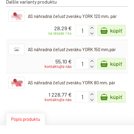
Ďalšie varianty produktu
AS náhradná čeľusť zveráku YORK 120 mm, pár
28,29 €
+
kúpiť
-
na sklade 1 ks
AS náhradná čeľusť zveráku YORK 150 mm,pár
55,10 €
+
kúpiť
-
kontaktujte nás
AS náhradná čeľusť zveráku YORK 80 mm, pár
1 228,77 €
+
kúpiť
-
kontaktujte nás
Popis produktu