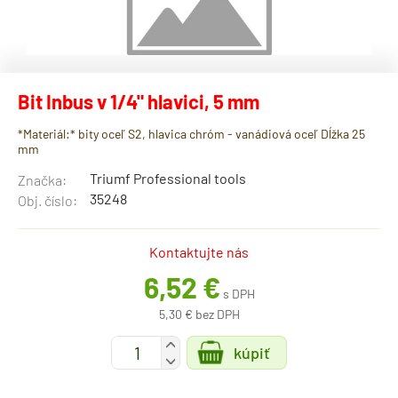
Bit Inbus v 1/4" hlavici, 5 mm
*Materiál:* bity oceľ S2, hlavica chróm - vanádiová oceľ Dĺžka 25
mm
Triumf Professional tools
Značka:
35248
Obj. číslo:
Kontaktujte nás
6,52 €
s DPH
5,30 € bez DPH
+
kúpiť
-