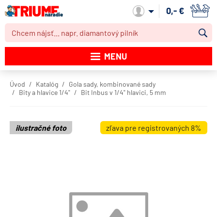
0,- €
Môj účet
MENU
Katalóg produktov
Úvod
Katalóg
Gola sady, kombinované sady
Bity a hlavice 1/4"
Bit Inbus v 1/4" hlavici, 5 mm
Akcie
Novinky
ilustračné foto
zľava pre registrovaných 8%
Výpredaj
Obchodné podmienky
Dodacie podmienky
Kontakt