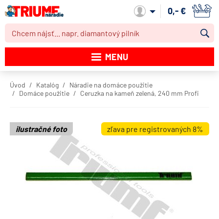
0,- €
Môj účet
MENU
Katalóg produktov
Úvod
Katalóg
Náradie na domáce použitie
Domáce použitie
Ceruzka na kameň zelená, 240 mm Profi
Akcie
Novinky
ilustračné foto
zľava pre registrovaných 8%
Výpredaj
Obchodné podmienky
Dodacie podmienky
Kontakt