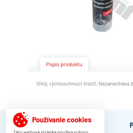
Popis produktu
Silný, rýchloschnúci čistič. Nezanecháva ž
Používanie cookies
DAMO Slovakia s.r.o.
Táto webová stránka používa
súbory