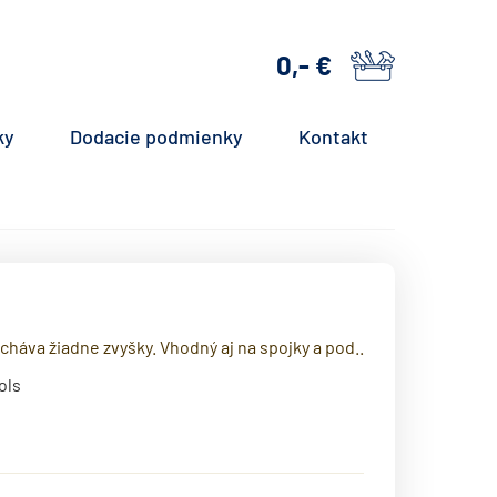
0,- €
košík
ky
Dodacie podmienky
Kontakt
echáva žiadne zvyšky. Vhodný aj na spojky a pod..
ols