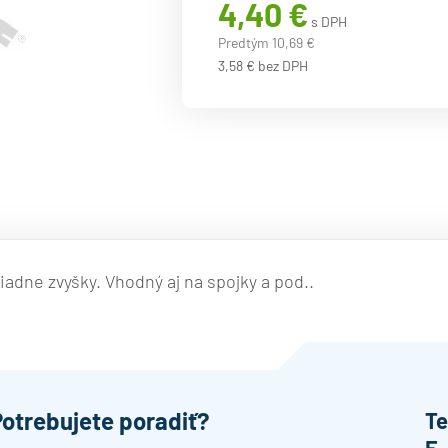
4,40 €
s DPH
Predtým 10,69 €
3,58 € bez DPH
iadne zvyšky. Vhodný aj na spojky a pod..
Potrebujete poradiť?
Te