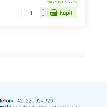
Na sklade > 100 ks
+
kúpiť
-
lefón:
+421 220 924 329