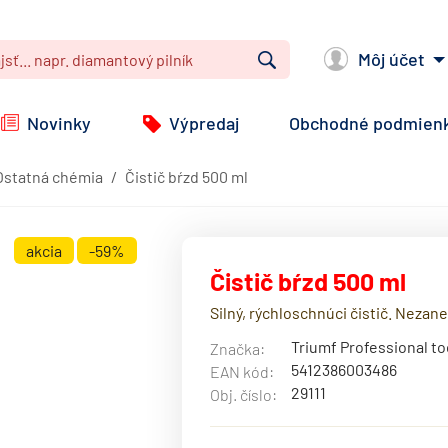
Môj účet
Vyhľadať
Novinky
Výpredaj
Obchodné podmien
Ostatná chémia
Čistič bŕzd 500 ml
akcia
-59%
Čistič bŕzd 500 ml
Silný, rýchloschnúci čistič. Nezan
Triumf Professional to
Značka:
5412386003486
EAN kód:
29111
Obj. číslo: