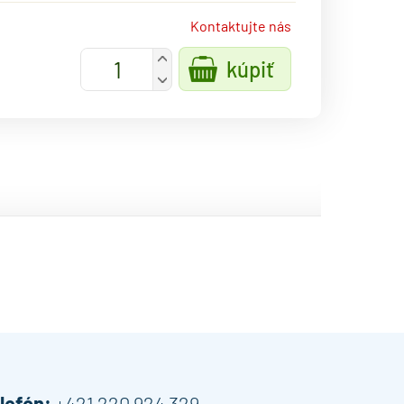
Kontaktujte nás
+
kúpiť
-
lefón:
+421 220 924 329