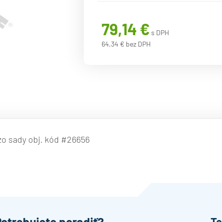
79,14 €
s DPH
64,34 € bez DPH
 zo sady obj. kód #26656
Potrebujete poradiť?
Te