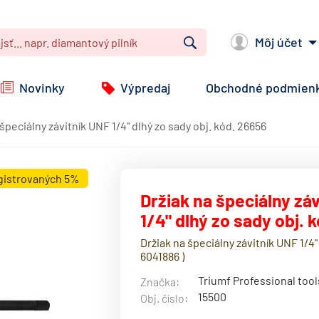
Môj účet
Vyhľadať
Novinky
Výpredaj
Obchodné podmien
špeciálny závitník UNF 1/4" dlhý zo sady obj. kód. 26656
egistrovaných 5%
Držiak na špeciálny zá
1/4" dlhý zo sady obj. 
Držiak na špeciálny závitník UNF 1/4"
6041886 )
Triumf Professional tool
Značka:
15500
Obj. číslo: