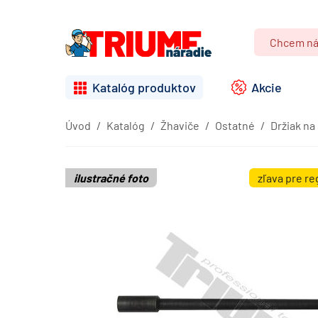
Katalóg produktov
Akcie
Úvod
Katalóg
Žhaviče
Ostatné
Držiak na 
ilustračné foto
zľava pre r