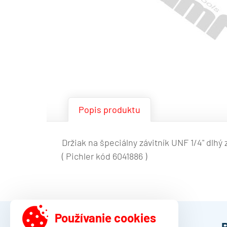
Popis produktu
Držiak na špeciálny závitník UNF 1/4" dlhý
( Pichler kód 6041886 )
Používanie cookies
DAMO Slovakia s.r.o.