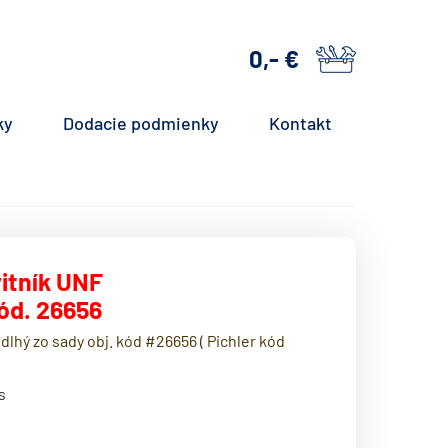
0,- €
košík
ky
Dodacie podmienky
Kontakt
vitník UNF
kód. 26656
 dlhý zo sady obj. kód #26656 ( Pichler kód
s