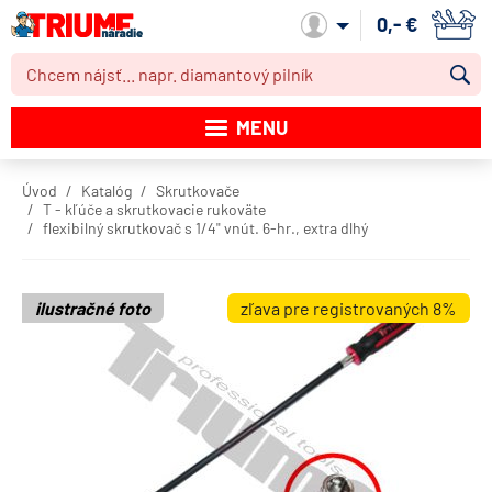
0,- €
Môj účet
MENU
Katalóg produktov
Úvod
Katalóg
Skrutkovače
T - kľúče a skrutkovacie rukoväte
Akcie
flexibilný skrutkovač s 1/4" vnút. 6-hr., extra dlhý
Novinky
ilustračné foto
zľava pre registrovaných 8%
Výpredaj
Obchodné podmienky
Dodacie podmienky
Kontakt