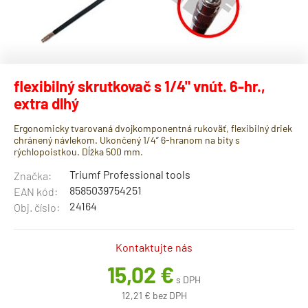
flexibilný skrutkovač s 1/4" vnút. 6-hr.,
extra dlhý
Ergonomicky tvarovaná dvojkomponentná rukoväť, flexibilný driek
chránený návlekom. Ukončený 1/4” 6-hranom na bity s
rýchlopoistkou. Dĺžka 500 mm.
Triumf Professional tools
Značka:
8585039754251
EAN kód:
24164
Obj. číslo:
Kontaktujte nás
15,02 €
s DPH
12,21 € bez DPH