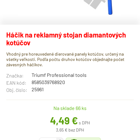
Háčik na reklamný stojan diamantových
kotúčov
Vhodný pre horeuvedené dierované panely kotúčov, určený na
všetky veľkosti. Podľa počtu druhov kotúčov objednajte počet
závesných háčikov.
Triumf Professional tools
Značka:
8585039768920
EAN kód:
25961
Obj. číslo:
Na sklade 66 ks
4,49 €
s DPH
3,65 € bez DPH