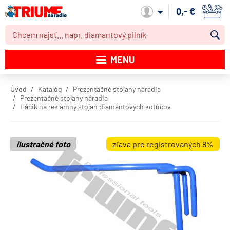
0,- €
Môj účet
MENU
Katalóg produktov
Úvod
Katalóg
Prezentačné stojany náradia
Prezentačné stojany náradia
Akcie
Háčik na reklamný stojan diamantových kotúčov
Novinky
ilustračné foto
zľava pre registrovaných 8%
Výpredaj
Obchodné podmienky
Dodacie podmienky
Kontakt