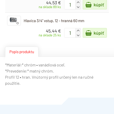
44,53 €
+
kúpiť
-
na sklade 89 ks
Hlavica 3/4" vstup, 12 - hranná 60 mm
45,44 €
+
kúpiť
-
na sklade 25 ks
Popis produktu
*Materiál:* chróm • vanádiová oceľ.
*Prevedenie:* matný chróm.
Profil 12 • hran. Vnútorný profil určený len na ručné
použitie.