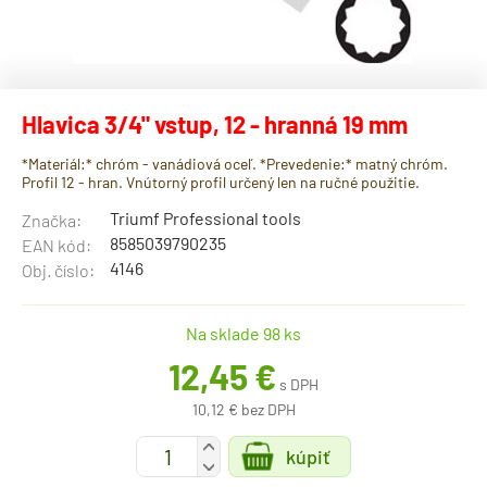
Hlavica 3/4" vstup, 12 - hranná 19 mm
*Materiál:* chróm - vanádiová oceľ. *Prevedenie:* matný chróm.
Profil 12 - hran. Vnútorný profil určený len na ručné použitie.
Triumf Professional tools
Značka:
8585039790235
EAN kód:
4146
Obj. číslo:
Na sklade 98 ks
12,45 €
s DPH
10,12 € bez DPH
+
kúpiť
-