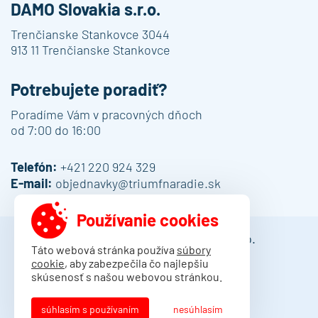
DAMO Slovakia s.r.o.
Trenčianske Stankovce 3044
913 11 Trenčianske Stankovce
Potrebujete poradiť?
Poradíme Vám v pracovných dňoch
od 7:00 do 16:00
Telefón:
+421 220 924 329
E-mail:
objednavky@triumfnaradie.sk
Používanie cookies
© 2013 - 2026 DAMO Slovakia s.r.o.
Táto webová stránka používa
súbory
cookie
, aby zabezpečila čo najlepšiu
Obchodné podmienky
skúsenosť s našou webovou stránkou.
Dodacie podmienky
Ochrana osobných údajov
súhlasím s používaním
nesúhlasím