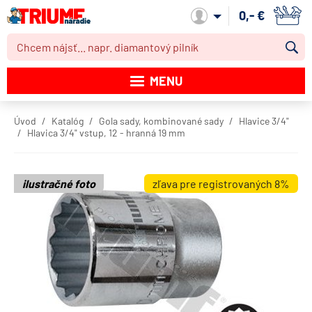
0,- €
Môj účet
MENU
Katalóg produktov
Úvod
Katalóg
Gola sady, kombinované sady
Hlavice 3/4"
Hlavica 3/4" vstup, 12 - hranná 19 mm
Akcie
Novinky
ilustračné foto
zľava pre registrovaných 8%
Výpredaj
Obchodné podmienky
Dodacie podmienky
Kontakt