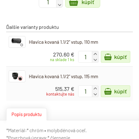
kúpiť
-
Ďalšie varianty produktu
Hlavica kovaná 1.1/2" vstup, 110 mm
270,60 €
+
kúpiť
-
na sklade 1 ks
Hlavica kovaná 1.1/2" vstup, 115 mm
515,37 €
+
kúpiť
-
kontaktujte nás
Popis produktu
*Materiál:* chróm • molybdénová oceľ.
*Povrchová úprava:* čiernenie.