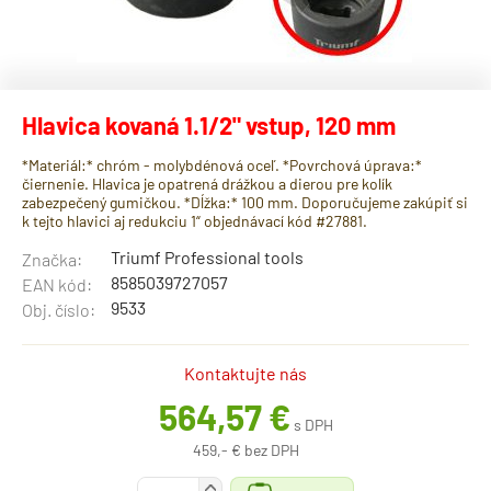
Hlavica kovaná 1.1/2" vstup, 120 mm
*Materiál:* chróm - molybdénová oceľ. *Povrchová úprava:*
čiernenie. Hlavica je opatrená drážkou a dierou pre kolík
zabezpečený gumičkou. *Dĺžka:* 100 mm. Doporučujeme zakúpiť si
k tejto hlavici aj redukciu 1“ objednávací kód #27881.
Triumf Professional tools
Značka:
8585039727057
EAN kód:
9533
Obj. číslo:
Kontaktujte nás
564,57 €
s DPH
459,- € bez DPH
+