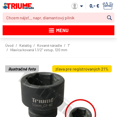
0,- €
Môj účet
MENU
Katalóg produktov
Úvod
Katalóg
Kované náradie
1"
Hlavica kovaná 1.1/2" vstup, 120 mm
Akcie
Novinky
ilustračné foto
zľava pre registrovaných 21%
Výpredaj
Obchodné podmienky
Dodacie podmienky
Kontakt