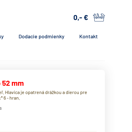
0,- €
košík
ky
Dodacie podmienky
Kontakt
up 52 mm
ľ. Hlavica je opatrená drážkou a dierou pre
* 6 - hran.
s