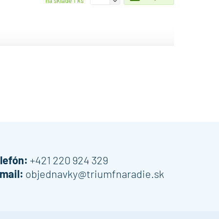
-
na sklade 1 ks
lefón:
+421 220 924 329
mail:
objednavky@triumfnaradie.sk