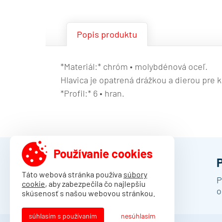
Popis produktu
*Materiál:* chróm • molybdénová oceľ.
Hlavica je opatrená drážkou a dierou pre
*Profil:* 6 • hran.
Používanie cookies
DAMO Slovakia s.r.o.
Táto webová stránka používa
súbory
Trenčianske Stankovce 3044
P
cookie
, aby zabezpečila čo najlepšiu
913 11 Trenčianske Stankovce
o
skúsenosť s našou webovou stránkou.
súhlasím s používaním
nesúhlasím