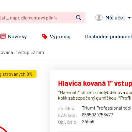
Môj účet
Vyhľadať
Novinky
Výpredaj
Obchodné podmien
kovaná 1" vstup 52 mm
egistrovaných 8%
Hlavica kovaná 1" vst
*Materiál:* chróm - molybdénová oce
kolík zabezpečený gumičkou. *Profil:
Triumf Professional tool
Značka:
8585039756477
EAN kód:
24556
Obj. číslo: