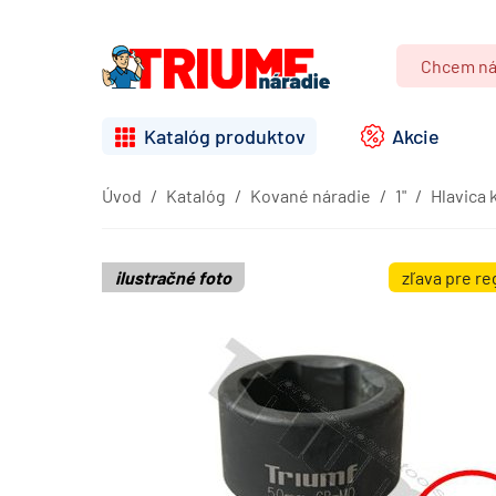
Katalóg produktov
Akcie
Úvod
Katalóg
Kované náradie
1"
Hlavica 
ilustračné foto
zľava pre r