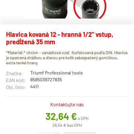
Hlavica kovaná 12 - hranná 1/2" vstup,
predĺžená 35 mm
*Materiál:* chróm - vanádiová oceľ, fosfátovaná podľa DIN. Hlavica
je opatrená drážkou a dierou pre kolík zabezpečený gumičkou,
extra tenké hrany.
Triumf Professional tools
Značka:
8585039727835
EAN kód:
4411
Obj. číslo:
Kontaktujte nás
32,64 €
s DPH
26,54 € bez DPH