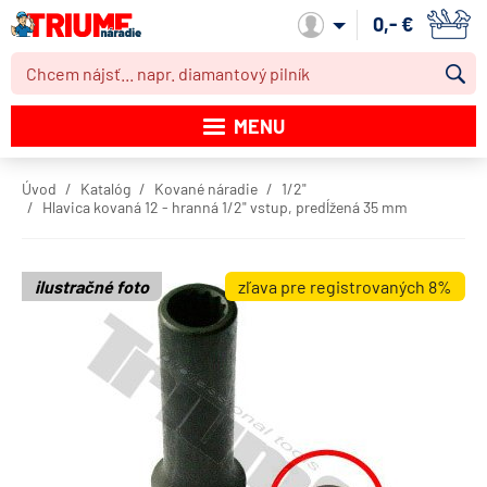
0,- €
Môj účet
MENU
Katalóg produktov
Úvod
Katalóg
Kované náradie
1/2"
Hlavica kovaná 12 - hranná 1/2" vstup, predĺžená 35 mm
Akcie
Novinky
ilustračné foto
zľava pre registrovaných 8%
Výpredaj
Obchodné podmienky
Dodacie podmienky
Kontakt