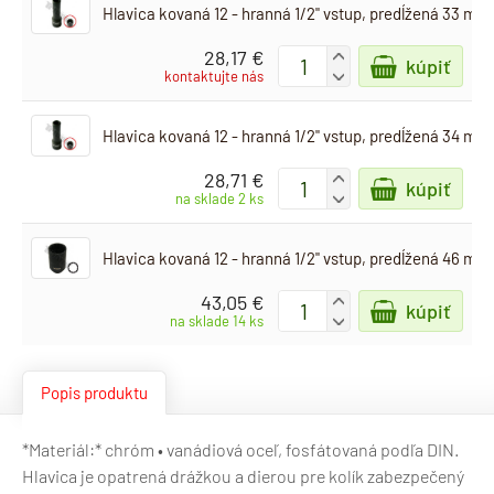
Hlavica kovaná 12 - hranná 1/2" vstup, predĺžená 33 mm
28,17 €
+
kúpiť
-
kontaktujte nás
Hlavica kovaná 12 - hranná 1/2" vstup, predĺžená 34 mm
28,71 €
+
kúpiť
-
na sklade 2 ks
Hlavica kovaná 12 - hranná 1/2" vstup, predĺžená 46 mm
43,05 €
+
kúpiť
-
na sklade 14 ks
Popis produktu
*Materiál:* chróm • vanádiová oceľ, fosfátovaná podľa DIN.
Hlavica je opatrená drážkou a dierou pre kolík zabezpečený