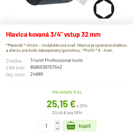
Hlavica kovaná 3/4" vstup 32 mm
*Materiál:* chróm - molybdénová oceľ. Hlavica je opatrená drážkou
a dierou pre kolík zabezpečený gumičkou. *Profil:* 6 - hran.
Triumf Professional tools
Značka:
8585039757542
EAN kód:
24689
Obj. číslo:
Na sklade 6 ks
25,15 €
s DPH
20,45 € bez DPH
+
kúpiť
-