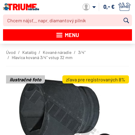
0,- €
Môj účet
MENU
Katalóg produktov
Úvod
Katalóg
Kované náradie
3/4"
Hlavica kovaná 3/4" vstup 32 mm
Akcie
Novinky
ilustračné foto
zľava pre registrovaných 8%
Výpredaj
Obchodné podmienky
Dodacie podmienky
Kontakt