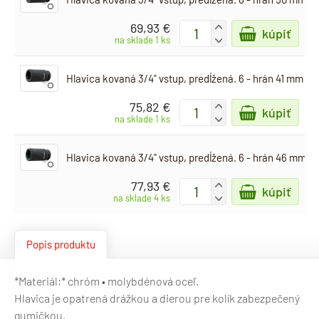
69,93 €
+
kúpiť
-
na sklade 1 ks
Hlavica kovaná 3/4" vstup, predĺžená. 6 - hrán 41 mm
75,82 €
+
kúpiť
-
na sklade 1 ks
Hlavica kovaná 3/4" vstup, predĺžená. 6 - hrán 46 mm
77,93 €
+
kúpiť
-
na sklade 4 ks
Popis produktu
*Materiál:* chróm • molybdénová oceľ.
Hlavica je opatrená drážkou a dierou pre kolík zabezpečený
gumičkou.