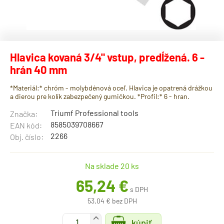
Hlavica kovaná 3/4" vstup, predĺžená. 6 -
hrán 40 mm
*Materiál:* chróm - molybdénová oceľ. Hlavica je opatrená drážkou
a dierou pre kolík zabezpečený gumičkou. *Profil:* 6 - hran.
Triumf Professional tools
Značka:
8585039708667
EAN kód:
2266
Obj. číslo:
Na sklade 20 ks
65,24 €
s DPH
53,04 € bez DPH
+
kúpiť