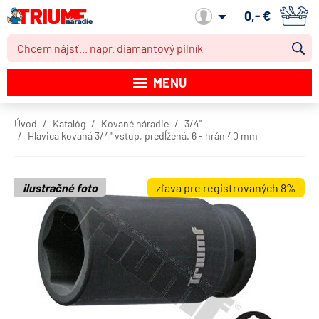
0,- €
Môj účet
MENU
Katalóg produktov
Úvod
Katalóg
Kované náradie
3/4"
Hlavica kovaná 3/4" vstup, predĺžená. 6 - hrán 40 mm
Akcie
Novinky
ilustračné foto
zľava pre registrovaných 8%
Výpredaj
Obchodné podmienky
Dodacie podmienky
Kontakt