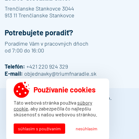
Trenčianske Stankovce 3044
913 11 Trenčianske Stankovce
Potrebujete poradiť?
Poradíme Vám v pracovných dňoch
od 7:00 do 16:00
Telefón:
+421 220 924 329
E-mail:
objednavky@triumfnaradie.sk
Používanie cookies
© 2013 - 2026 DAMO Slovakia s.r.o.
Táto webová stránka používa
súbory
cookie
, aby zabezpečila čo najlepšiu
Obchodné podmienky
skúsenosť s našou webovou stránkou.
Dodacie podmienky
Ochrana osobných údajov
súhlasím s používaním
nesúhlasím
Kontakt