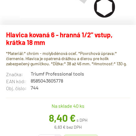
Hlavica kovaná 6 - hranná 1/2" vstup,
krátka 18 mm
*Materiál:* chróm - molybdénová oceľ. *Povrchová úprava:*
čiernenie. Hlavica je opatrená drážkou a dierou pre kolík
zabezpečený gumičkou. *Dĺžka:* 38 až 46 mm. *Hmotnosť:* 130 g.
Triumf Professional tools
Značka:
8585043605778
EAN kód:
744
Obj. číslo:
Na sklade 40 ks
8,40 €
s DPH
6,83 € bez DPH