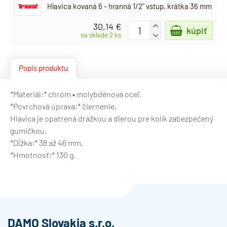
Hlavica kovaná 6 - hranná 1/2" vstup, krátka 36 mm
30,14 €
+
kúpiť
-
na sklade 2 ks
Popis produktu
*Materiál:* chróm • molybdénová oceľ.
*Povrchová úprava:* čiernenie.
Hlavica je opatrená drážkou a dierou pre kolík zabezpečený
gumičkou.
*Dĺžka:* 38 až 46 mm.
*Hmotnosť:* 130 g.
DAMO Slovakia s.r.o.