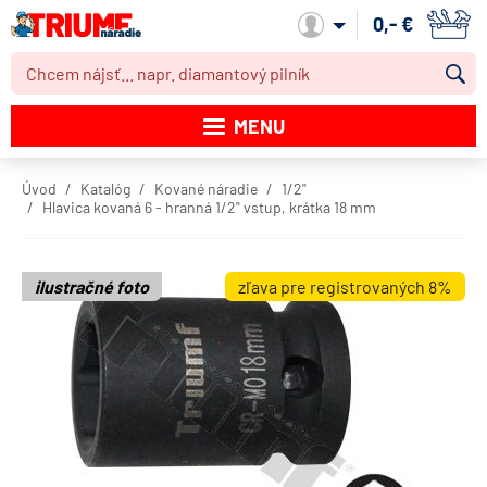
0,- €
Môj účet
MENU
Katalóg produktov
Úvod
Katalóg
Kované náradie
1/2"
Hlavica kovaná 6 - hranná 1/2" vstup, krátka 18 mm
Akcie
Novinky
ilustračné foto
zľava pre registrovaných 8%
Výpredaj
Obchodné podmienky
Dodacie podmienky
Kontakt