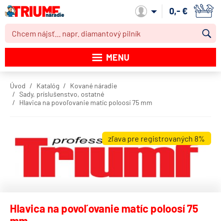
0,- €
Môj účet
MENU
Katalóg produktov
Úvod
Katalóg
Kované náradie
Sady, príslušenstvo, ostatné
Akcie
Hlavica na povoľovanie matíc poloosí 75 mm
Novinky
zľava pre registrovaných 8%
Výpredaj
Obchodné podmienky
Dodacie podmienky
Kontakt
Hlavica na povoľovanie matíc poloosí 75
mm