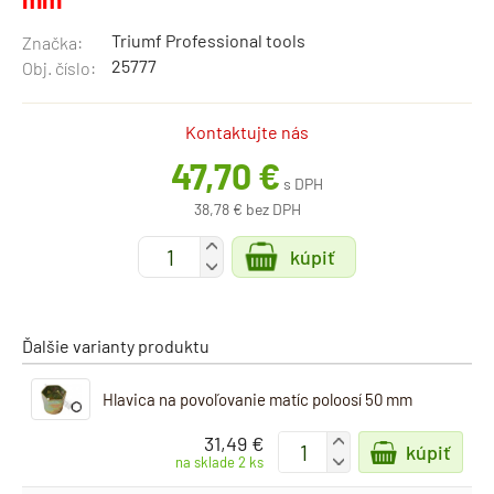
Triumf Professional tools
Značka:
25777
Obj. číslo:
Kontaktujte nás
47,70 €
s DPH
38,78 € bez DPH
+
kúpiť
-
Ďalšie varianty produktu
Hlavica na povoľovanie matíc poloosí 50 mm
31,49 €
+
kúpiť
-
na sklade 2 ks