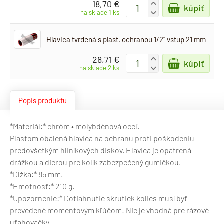
18,70 €
+
kúpiť
-
na sklade 1 ks
Hlavica tvrdená s plast. ochranou 1/2" vstup 21 mm
28,71 €
+
kúpiť
-
na sklade 2 ks
Popis produktu
*Materiál:* chróm • molybdénová oceľ.
Plastom obalená hlavica na ochranu proti poškodeniu
predovšetkým hliníkových diskov. Hlavica je opatrená
drážkou a dierou pre kolík zabezpečený gumičkou.
*Dĺžka:* 85 mm.
*Hmotnosť:* 210 g.
*Upozornenie:* Dotiahnutie skrutiek kolies musí byť
prevedené momentovým kľúčom! Nie je vhodná pre rázové
uťahovačky.