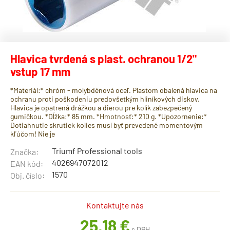
Hlavica tvrdená s plast. ochranou 1/2"
vstup 17 mm
*Materiál:* chróm - molybdénová oceľ. Plastom obalená hlavica na
ochranu proti poškodeniu predovšetkým hliníkových diskov.
Hlavica je opatrená drážkou a dierou pre kolík zabezpečený
gumičkou. *Dĺžka:* 85 mm. *Hmotnosť:* 210 g. *Upozornenie:*
Dotiahnutie skrutiek kolies musí byť prevedené momentovým
kľúčom! Nie je
Triumf Professional tools
Značka:
4026947072012
EAN kód:
1570
Obj. číslo:
Kontaktujte nás
25,18 €
s DPH