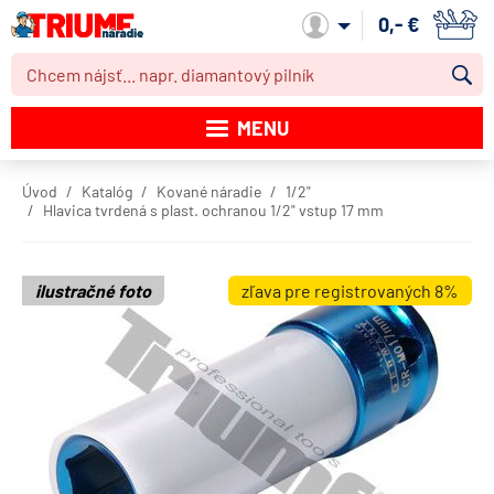
0,- €
Môj účet
MENU
Katalóg produktov
Úvod
Katalóg
Kované náradie
1/2"
Hlavica tvrdená s plast. ochranou 1/2" vstup 17 mm
Akcie
Novinky
ilustračné foto
zľava pre registrovaných 8%
Výpredaj
Obchodné podmienky
Dodacie podmienky
Kontakt