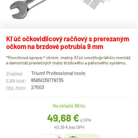
Kľúč očkovidlicový račňový s prerezaným
očkom na brzdové potrubia 9 mm
*Povrchová úprava:* chróm, matný. Kľúč umožňuje ľahšiu montáž
a demontáž prevlečných matíc brzdového a palivového systému.
Triumf Professional tools
Značka:
8585039779735
EAN kód:
27503
Obj. číslo:
Na sklade 88 ks
49,68 €
s DPH
40,39 € bez DPH
+