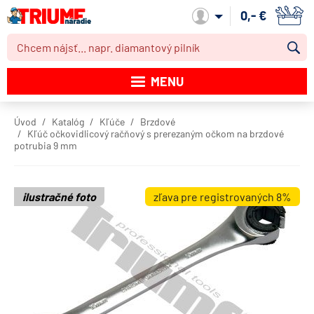
0,- €
Môj účet
MENU
Katalóg produktov
Úvod
Katalóg
Kľúče
Brzdové
Kľúč očkovidlicový račňový s prerezaným očkom na brzdové
Akcie
potrubia 9 mm
Novinky
ilustračné foto
zľava pre registrovaných 8%
Výpredaj
Obchodné podmienky
Dodacie podmienky
Kontakt