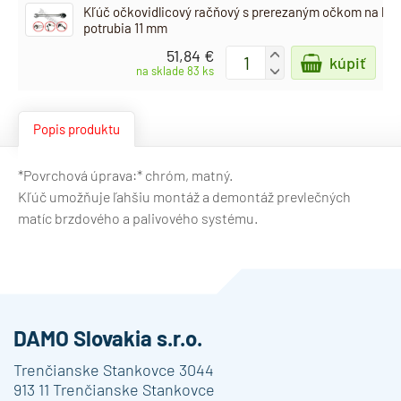
Kľúč očkovidlicový račňový s prerezaným očkom na br
potrubia 11 mm
51,84 €
+
kúpiť
-
na sklade 83 ks
Popis produktu
*Povrchová úprava:* chróm, matný.
Kľúč umožňuje ľahšiu montáž a demontáž prevlečných
matíc brzdového a palivového systému.
DAMO Slovakia s.r.o.
Trenčianske Stankovce 3044
913 11 Trenčianske Stankovce