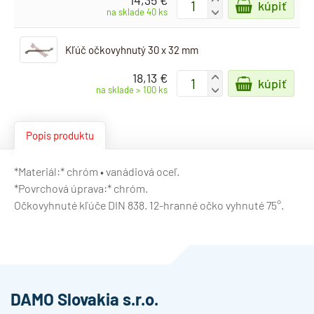
14,35 €
kúpiť
-
na sklade 40 ks
Kľúč očkovyhnutý 30 x 32 mm
18,13 €
+
kúpiť
-
na sklade > 100 ks
Popis produktu
*Materiál:* chróm • vanádiová oceľ.
*Povrchová úprava:* chróm.
Očkovyhnuté kľúče DIN 838. 12-hranné očko vyhnuté 75°.
DAMO Slovakia s.r.o.