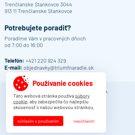
Trenčianske Stankovce 3044
913 11 Trenčianske Stankovce
Potrebujete poradiť?
Poradíme Vám v pracovných dňoch
od 7:00 do 16:00
Telefón:
+421 220 924 329
E-mail:
objednavky@triumfnaradie.sk
Používanie cookies
© 2013 - 2026 DAMO Slovakia s.r.o.
Táto webová stránka používa
súbory
cookie
, aby zabezpečila čo najlepšiu
Obchodné podmienky
skúsenosť s našou webovou stránkou.
Dodacie podmienky
Ochrana osobných údajov
súhlasím s používaním
nesúhlasím
Kontakt