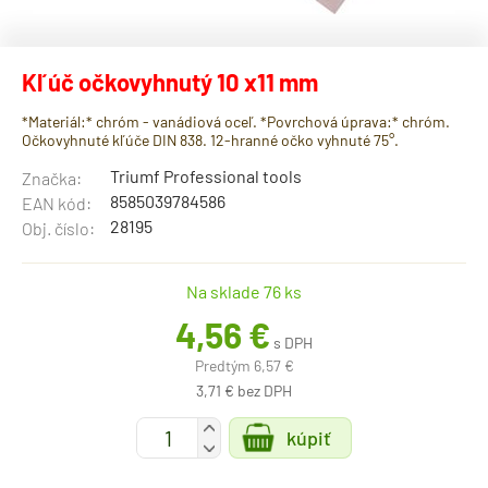
Kľúč očkovyhnutý 10 x11 mm
*Materiál:* chróm - vanádiová oceľ. *Povrchová úprava:* chróm.
Očkovyhnuté kľúče DIN 838. 12-hranné očko vyhnuté 75°.
Triumf Professional tools
Značka:
8585039784586
EAN kód:
28195
Obj. číslo:
Na sklade 76 ks
4,56 €
s DPH
Predtým 6,57 €
3,71 € bez DPH
+
kúpiť
-