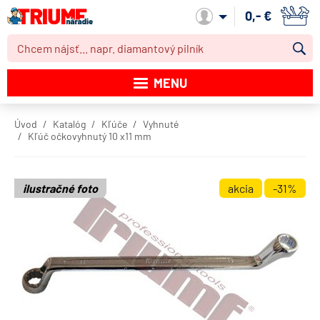
0,- €
Môj účet
MENU
Katalóg produktov
Úvod
Katalóg
Kľúče
Vyhnuté
Kľúč očkovyhnutý 10 x11 mm
Akcie
Novinky
ilustračné foto
akcia
-31%
Výpredaj
Obchodné podmienky
Dodacie podmienky
Kontakt