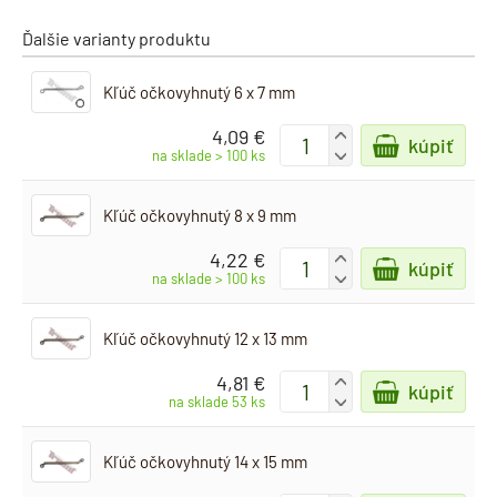
Ďalšie varianty produktu
Kľúč očkovyhnutý 6 x 7 mm
4,09 €
+
kúpiť
-
na sklade > 100 ks
Kľúč očkovyhnutý 8 x 9 mm
4,22 €
+
kúpiť
-
na sklade > 100 ks
Kľúč očkovyhnutý 12 x 13 mm
4,81 €
+
kúpiť
-
na sklade 53 ks
Kľúč očkovyhnutý 14 x 15 mm