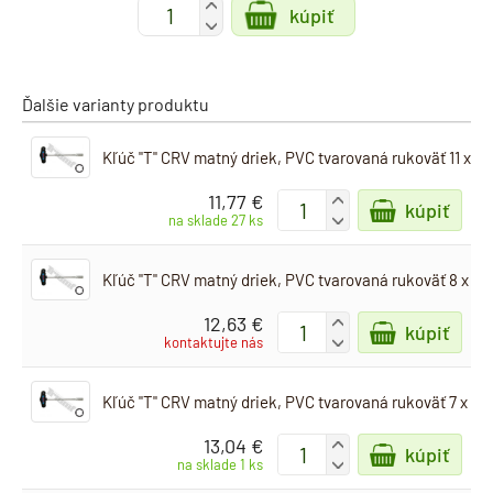
+
kúpiť
-
Ďalšie varianty produktu
Kľúč "T" CRV matný driek, PVC tvarovaná rukoväť 11 x 
11,77 €
+
kúpiť
-
na sklade 27 ks
Kľúč "T" CRV matný driek, PVC tvarovaná rukoväť 8 x 2
12,63 €
+
kúpiť
-
kontaktujte nás
Kľúč "T" CRV matný driek, PVC tvarovaná rukoväť 7 x 2
13,04 €
+
kúpiť
-
na sklade 1 ks