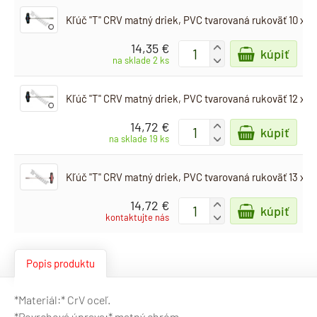
Kľúč "T" CRV matný driek, PVC tvarovaná rukoväť 10 x 
14,35 €
+
kúpiť
-
na sklade 2 ks
Kľúč "T" CRV matný driek, PVC tvarovaná rukoväť 12 x 
14,72 €
+
kúpiť
-
na sklade 19 ks
Kľúč "T" CRV matný driek, PVC tvarovaná rukoväť 13 x 
14,72 €
+
kúpiť
-
kontaktujte nás
Popis produktu
*Materiál:* CrV oceľ.
*Povrchová úprava:* matný chróm.