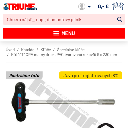
0,- €
Môj účet
MENU
Katalóg produktov
Úvod
Katalóg
Kľúče
Špeciálne kľúče
Kľúč "T" CRV matný driek, PVC tvarovaná rukoväť 9 x 230 mm
Akcie
Novinky
ilustračné foto
zľava pre registrovaných 8%
Výpredaj
Obchodné podmienky
Dodacie podmienky
Kontakt