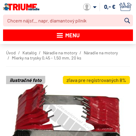
0,- €
Môj účet
MENU
Katalóg produktov
Úvod
Katalóg
Náradie na motory
Náradie na motory
Mierky na trysky 0,45 - 1,50 mm, 20 ks
Akcie
Novinky
ilustračné foto
zľava pre registrovaných 8%
Výpredaj
Obchodné podmienky
Dodacie podmienky
Kontakt