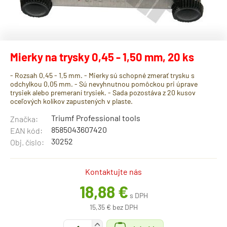
Mierky na trysky 0,45 - 1,50 mm, 20 ks
- Rozsah 0,45 - 1,5 mm. - Mierky sú schopné zmerať trysku s
odchylkou 0,05 mm. - Sú nevyhnutnou pomôckou pri úprave
trysiek alebo premeraní trysiek. - Sada pozostáva z 20 kusov
oceľových kolíkov zapustených v plaste.
Triumf Professional tools
Značka:
8585043607420
EAN kód:
30252
Obj. číslo:
Kontaktujte nás
18,88 €
s DPH
15,35 € bez DPH
+