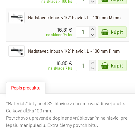
-
na sklade > 100 ks
Nadstavec Inbus v 1/2" hlavici, L - 100 mm 13 mm
16,81 €
+
kúpiť
-
na sklade 74 ks
Nadstavec Inbus v 1/2" hlavici, L - 100 mm 11 mm
16,85 €
+
kúpiť
-
na sklade 7 ks
Popis produktu
*Materiál:* bity oceľ S2, hlavice z chróm • vanádiovej ocele.
Celková dĺžka 100 mm.
Povrchovo upravené a doplnené vrúbkovaním na hlavici pre
lepšiu manipuláciu. Extra čierny povrch bitu.