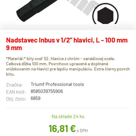
Nadstavec Inbus v 1/2" hlavici, L - 100 mm
9 mm
*Materiál:* bity oceľ S2, hlavice z chróm - vanádiovej ocele.
Celková dĺžka 100 mm. Povrchovo upravené a doplnené
vrúbkovaním na hlavici pre lepšiu manipuláciu. Extra čierny povrch
bitu.
Triumf Professional tools
Značka:
8585039755906
EAN kód:
6859
Obj. číslo:
Na sklade 24 ks
16,81 €
s DPH