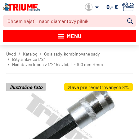
0,- €
Môj účet
MENU
Katalóg produktov
Úvod
Katalóg
Gola sady, kombinované sady
Bity a hlavice 1/2"
Akcie
Nadstavec Inbus v 1/2" hlavici, L - 100 mm 9 mm
Novinky
ilustračné foto
zľava pre registrovaných 8%
Výpredaj
Obchodné podmienky
Dodacie podmienky
Kontakt