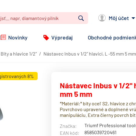
Môj účet
Vyhľadať
Novinky
Výpredaj
Obchodné podmien
Bity a hlavice 1/2"
Nástavec Inbus v 1/2" hlavici, L -55 mm 5 mm
egistrovaných 8%
Nástavec Inbus v 1/2" h
mm 5 mm
*Materiál:* bity oceľ S2, hlavice z 
Povrchovo upravené a doplnené vrúb
manipuláciu. Extra čierny povrch bit
Triumf Professional tool
Značka:
8585039720461
EAN kód: