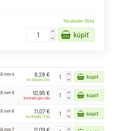
Na sklade 39 ks
+
kúpiť
-
8,28 €
-55 mm 4
+
kúpiť
-
na sklade 2 ks
10,95 €
-55 mm 9
+
kúpiť
-
kontaktujte nás
11,07 €
-55 mm 6
+
kúpiť
-
na sklade 17 ks
11,09 €
-55 mm 7
+