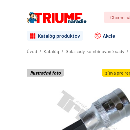
Katalóg produktov
Akcie
Úvod
Katalóg
Gola sady, kombinované sady
ilustračné foto
zľava pre r