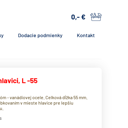
0,- €
košík
ky
Dodacie podmienky
Kontakt
lavici, L -55
chróm - vanádiovej ocele. Celková dĺžka 55 mm.
kovaním v mieste hlavice pre lepšiu
u.
s