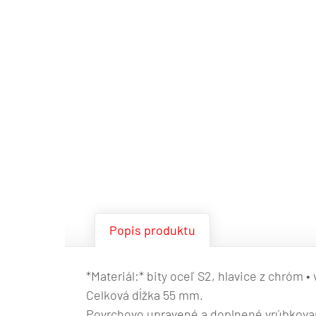
Popis produktu
*Materiál:* bity oceľ S2, hlavice z chróm •
Celková dĺžka 55 mm.
Povrchovo upravené a doplnené vrúbkovaní