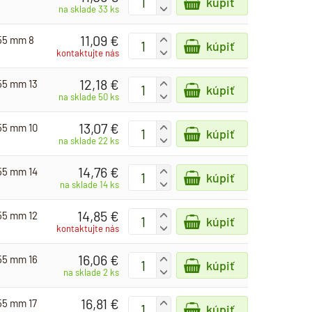
kúpiť
-
na sklade 33 ks
11,09 €
-55 mm 8
+
kúpiť
-
kontaktujte nás
12,18 €
-55 mm 13
+
kúpiť
-
na sklade 50 ks
13,07 €
-55 mm 10
+
kúpiť
-
na sklade 22 ks
14,76 €
-55 mm 14
+
kúpiť
-
na sklade 14 ks
14,85 €
-55 mm 12
+
kúpiť
-
kontaktujte nás
16,06 €
-55 mm 16
+
kúpiť
-
na sklade 2 ks
16,81 €
-55 mm 17
+
kúpiť