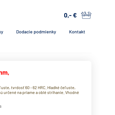
0,- €
košík
ky
Dodacie podmienky
Kontakt
 mm,
ľuste, tvrdosť 60 - 62 HRC. Hladké čeľuste,
ú určené na priame a oblé strihanie. Vhodné
s