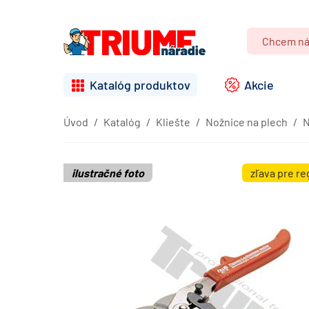
Katalóg produktov
Akcie
Úvod
Katalóg
Kliešte
Nožnice na plech
N
ilustračné foto
zľava pre r