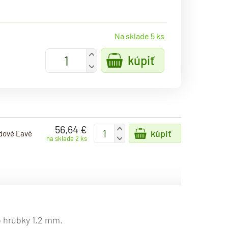
Na sklade 5 ks
+
kúpiť
-
56,64 €
+
kúpiť
dové Ľavé
-
na sklade 2 ks
o hrúbky 1,2 mm.