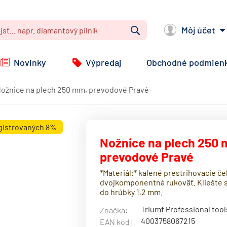
Môj účet
Vyhľadať
Novinky
Výpredaj
Obchodné podmien
ožnice na plech 250 mm, prevodové Pravé
egistrovaných 8%
Nožnice na plech 250
prevodové Pravé
*Materiál:* kalené prestrihovacie če
dvojkomponentná rukoväť. Kliešte s
do hrúbky 1,2 mm.
Triumf Professional tool
Značka:
4003758067215
EAN kód: