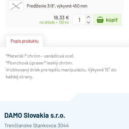
Predĺženie 3/8", výkyvné 450 mm
18,33 €
+
kúpiť
-
na sklade > 100 ks
Popis produktu
*Materiál:* chróm – vanádiová oceľ.
*Povrchová úprava:* lesklý chróm.
Vrúbkovaný driek pre lepšiu manipuláciu. Výkyvné 15° do
každej strany.
DAMO Slovakia s.r.o.
Trenčianske Stankovce 3044