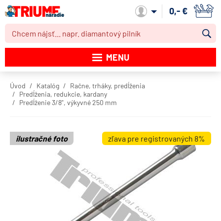
0,- €
Môj účet
MENU
Katalóg produktov
Úvod
Katalóg
Račne, trháky, predĺženia
Predĺženia, redukcie, kardany
Akcie
Predĺženie 3/8", výkyvné 250 mm
Novinky
ilustračné foto
zľava pre registrovaných 8%
Výpredaj
Obchodné podmienky
Dodacie podmienky
Kontakt