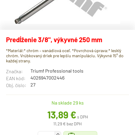
Predĺženie 3/8", výkyvné 250 mm
*Materiál:* chróm – vanádiová oceľ. *Povrchová úprava:* lesklý
chróm. Vrúbkovaný driek pre lepšiu manipuláciu. Výkyvné 15° do
každej strany.
Triumf Professional tools
Značka:
4026947002446
EAN kód:
27
Obj. číslo:
Na sklade 29 ks
13,89 €
s DPH
11,29 € bez DPH
+