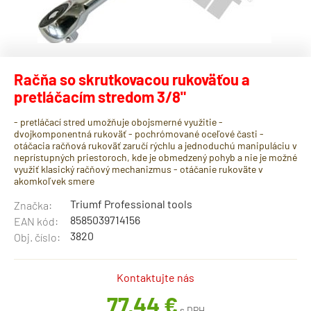
Račňa so skrutkovacou rukoväťou a
pretláčacím stredom 3/8"
- pretláčací stred umožňuje obojsmerné využitie -
dvojkomponentná rukoväť - pochrómované oceľové časti -
otáčacia račňová rukoväť zaručí rýchlu a jednoduchú manipuláciu v
neprístupných priestoroch, kde je obmedzený pohyb a nie je možné
využiť klasický račňový mechanizmus - otáčanie rukoväte v
akomkoľvek smere
Triumf Professional tools
Značka:
8585039714156
EAN kód:
3820
Obj. číslo:
Kontaktujte nás
77,44 €
s DPH