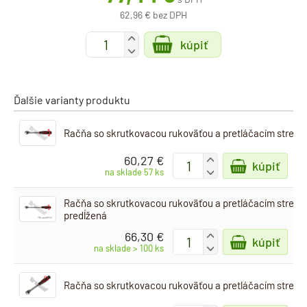
62,96 € bez DPH
+
kúpiť
-
Ďalšie varianty produktu
Račňa so skrutkovacou rukoväťou a pretláčacím stredo
60,27 €
+
kúpiť
-
na sklade 57 ks
Račňa so skrutkovacou rukoväťou a pretláčacím stredo
predĺžená
66,30 €
+
kúpiť
-
na sklade > 100 ks
Račňa so skrutkovacou rukoväťou a pretláčacím stredo