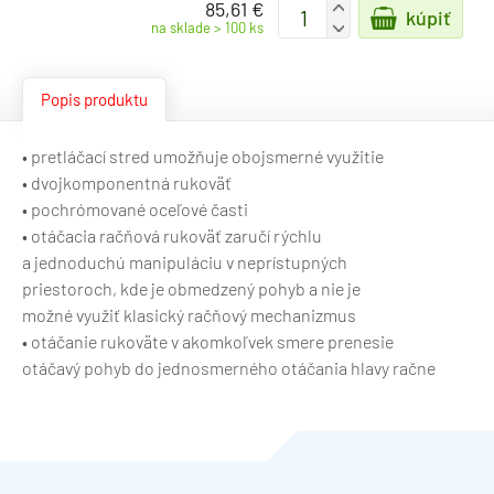
85,61 €
+
kúpiť
-
na sklade > 100 ks
Popis produktu
• pretláčací stred umožňuje obojsmerné využitie
• dvojkomponentná rukoväť
• pochrómované oceľové časti
• otáčacia račňová rukoväť zaručí rýchlu
a jednoduchú manipuláciu v neprístupných
priestoroch, kde je obmedzený pohyb a nie je
možné využiť klasický račňový mechanizmus
• otáčanie rukoväte v akomkoľvek smere prenesie
otáčavý pohyb do jednosmerného otáčania hlavy račne