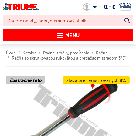
0,- €
Môj účet
MENU
Katalóg produktov
Úvod
Katalóg
Račne, trháky, predĺženia
Račne
Račňa so skrutkovacou rukoväťou a pretláčacím stredom 3/8"
Akcie
Novinky
ilustračné foto
zľava pre registrovaných 8%
Výpredaj
Obchodné podmienky
Dodacie podmienky
Kontakt