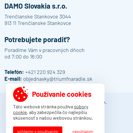
DAMO Slovakia s.r.o.
Trenčianske Stankovce 3044
913 11 Trenčianske Stankovce
Potrebujete poradiť?
Poradíme Vám v pracovných dňoch
od 7:00 do 16:00
Telefón:
+421 220 924 329
E-mail:
objednavky@triumfnaradie.sk
Používanie cookies
© 2013 - 2026 DAMO Slovakia s.r.o.
Táto webová stránka používa
súbory
cookie
, aby zabezpečila čo najlepšiu
Obchodné podmienky
skúsenosť s našou webovou stránkou.
Dodacie podmienky
Ochrana osobných údajov
súhlasím s používaním
nesúhlasím