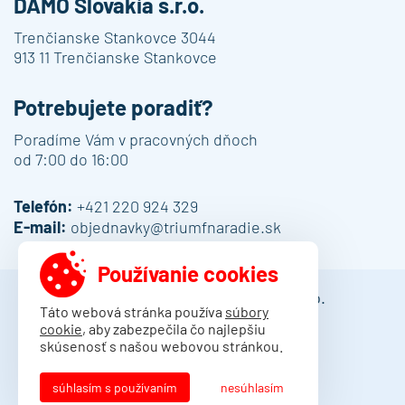
DAMO Slovakia s.r.o.
Trenčianske Stankovce 3044
913 11 Trenčianske Stankovce
Potrebujete poradiť?
Poradíme Vám v pracovných dňoch
od 7:00 do 16:00
Telefón:
+421 220 924 329
E-mail:
objednavky@triumfnaradie.sk
Používanie cookies
© 2013 - 2026 DAMO Slovakia s.r.o.
Táto webová stránka používa
súbory
cookie
, aby zabezpečila čo najlepšiu
Obchodné podmienky
skúsenosť s našou webovou stránkou.
Dodacie podmienky
Ochrana osobných údajov
súhlasím s používaním
nesúhlasím