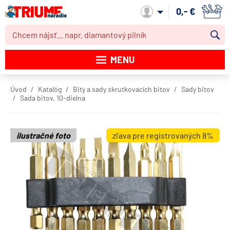
0,- €
Môj účet
MENU
Katalóg produktov
Úvod
Katalóg
Bity a sady skrutkovacích bitov
Sady bitov
Sada bitov, 10-dielna
Akcie
Novinky
ilustračné foto
zľava pre registrovaných 8%
Výpredaj
Obchodné podmienky
Dodacie podmienky
Kontakt