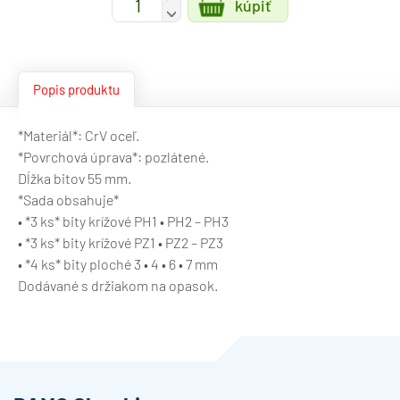
kúpiť
-
Popis produktu
*Materiál*: CrV oceľ.
*Povrchová úprava*: pozlátené.
Dĺžka bitov 55 mm.
*Sada obsahuje*
• *3 ks* bity krížové PH1 • PH2 – PH3
• *3 ks* bity krížové PZ1 • PZ2 – PZ3
• *4 ks* bity ploché 3 • 4 • 6 • 7 mm
Dodávané s držiakom na opasok.