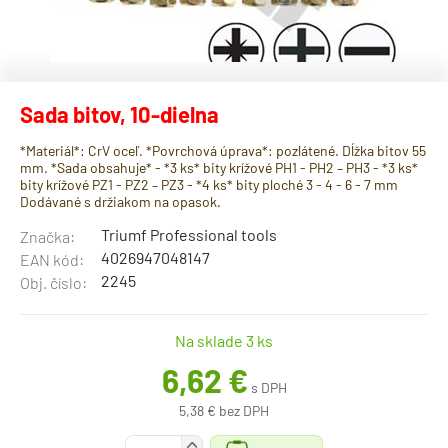
Sada bitov, 10-dielna
*Materiál*: CrV oceľ. *Povrchová úprava*: pozlátené. Dĺžka bitov 55
mm. *Sada obsahuje* - *3 ks* bity krížové PH1 - PH2 – PH3 - *3 ks*
bity krížové PZ1 - PZ2 – PZ3 - *4 ks* bity ploché 3 - 4 - 6 - 7 mm
Dodávané s držiakom na opasok.
Triumf Professional tools
Značka:
4026947048147
EAN kód:
2245
Obj. číslo:
Na sklade 3 ks
6,62 €
s DPH
5,38 € bez DPH
+