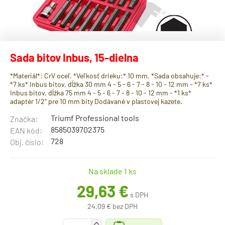
Sada bitov Inbus, 15-dielna
*Materiál*: CrV oceľ. *Veľkosť drieku:* 10 mm. *Sada obsahuje:* -
*7 ks* Inbus bitov, dĺžka 30 mm 4 - 5 - 6 - 7 - 8 - 10 - 12 mm - *7 ks*
Inbus bitov, dĺžka 75 mm 4 - 5 - 6 - 7 - 8 - 10 - 12 mm - *1 ks*
adaptér 1/2“ pre 10 mm bity Dodávané v plastovej kazete.
Triumf Professional tools
Značka:
8585039702375
EAN kód:
728
Obj. číslo:
Na sklade 1 ks
29,63 €
s DPH
24,09 € bez DPH
+