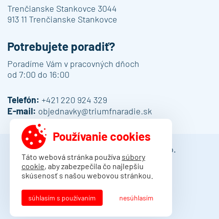
Trenčianske Stankovce 3044
913 11 Trenčianske Stankovce
Potrebujete poradiť?
Poradíme Vám v pracovných dňoch
od 7:00 do 16:00
Telefón:
+421 220 924 329
E-mail:
objednavky@triumfnaradie.sk
Používanie cookies
© 2013 - 2026 DAMO Slovakia s.r.o.
Táto webová stránka používa
súbory
cookie
, aby zabezpečila čo najlepšiu
Obchodné podmienky
skúsenosť s našou webovou stránkou.
Dodacie podmienky
Ochrana osobných údajov
súhlasím s používaním
nesúhlasím
Kontakt