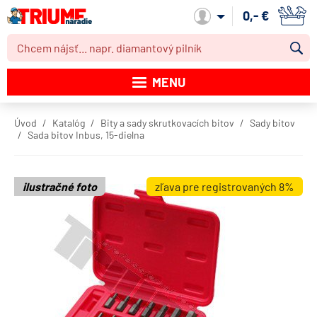
0,- €
Môj účet
MENU
Katalóg produktov
Úvod
Katalóg
Bity a sady skrutkovacích bitov
Sady bitov
Sada bitov Inbus, 15-dielna
Akcie
Novinky
ilustračné foto
zľava pre registrovaných 8%
Výpredaj
Obchodné podmienky
Dodacie podmienky
Kontakt