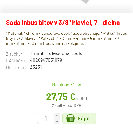
Sada Inbus bitov v 3/8" hlavici, 7 - dielna
*Materiál:* chróm - vanádiová oceľ. *Sada obsahuje:* -*6 ks* Inbus
bity v 3/8” hlavici: *Veľkosti:* - 3 mm - 4 mm - 5 mm - 6 mm - 7
mm - 8 mm - 10 mm Dodávané na koľajnici.
Triumf Professional tools
Značka:
4026947051079
EAN kód:
23231
Obj. číslo:
Na sklade 2 ks
27,75 €
s DPH
22,56 € bez DPH
+
kúpiť
-