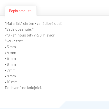
Popis produktu
*Materiál:* chróm • vanádiová oceľ.
*Sada obsahuje:*
-*6 ks* Inbus bity v 3/8” hlavici:
*Veľkosti:*
• 3 mm
• 4 mm
• 5 mm
• 6 mm
• 7 mm
• 8 mm
• 10 mm
Dodávané na koľajnici.