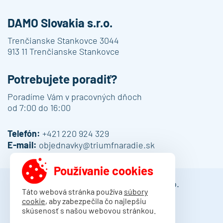
DAMO Slovakia s.r.o.
Trenčianske Stankovce 3044
913 11 Trenčianske Stankovce
Potrebujete poradiť?
Poradíme Vám v pracovných dňoch
od 7:00 do 16:00
Telefón:
+421 220 924 329
E-mail:
objednavky@triumfnaradie.sk
Používanie cookies
© 2013 - 2026 DAMO Slovakia s.r.o.
Táto webová stránka používa
súbory
cookie
, aby zabezpečila čo najlepšiu
Obchodné podmienky
skúsenosť s našou webovou stránkou.
Dodacie podmienky