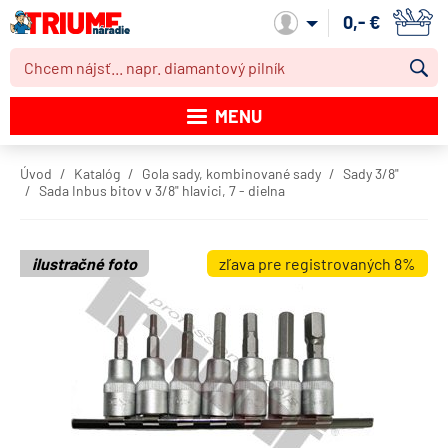
0,- €
Môj účet
MENU
Katalóg produktov
Úvod
Katalóg
Gola sady, kombinované sady
Sady 3/8"
Sada Inbus bitov v 3/8" hlavici, 7 - dielna
Akcie
Novinky
ilustračné foto
zľava pre registrovaných 8%
Výpredaj
Obchodné podmienky
Dodacie podmienky
Kontakt