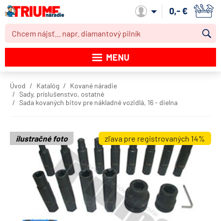
0,- €
Môj účet
MENU
Katalóg produktov
Úvod
Katalóg
Kované náradie
Sady, príslušenstvo, ostatné
Akcie
Sada kovaných bitov pre nákladné vozidlá, 16 - dielna
Novinky
ilustračné foto
zľava pre registrovaných 14%
Výpredaj
Obchodné podmienky
Dodacie podmienky
Kontakt