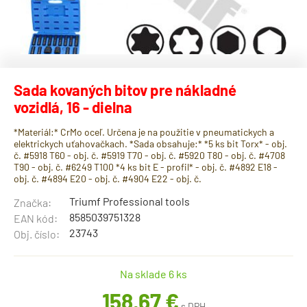
Sada kovaných bitov pre nákladné
vozidlá, 16 - dielna
*Materiál:* CrMo oceľ. Určena je na použitie v pneumatickych a
elektrickych uťahovačkach. *Sada obsahuje:* *5 ks bit Torx* - obj.
č. #5918 T60 - obj. č. #5919 T70 - obj. č. #5920 T80 - obj. č. #4708
T90 - obj. č. #6249 T100 *4 ks bit E - profil* - obj. č. #4892 E18 -
obj. č. #4894 E20 - obj. č. #4904 E22 - obj. č.
Triumf Professional tools
Značka:
8585039751328
EAN kód:
23743
Obj. číslo:
Na sklade 6 ks
158,67 €
s DPH