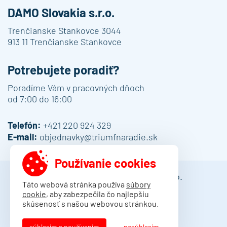
DAMO Slovakia s.r.o.
Trenčianske Stankovce 3044
913 11 Trenčianske Stankovce
Potrebujete poradiť?
Poradíme Vám v pracovných dňoch
od 7:00 do 16:00
Telefón:
+421 220 924 329
E-mail:
objednavky@triumfnaradie.sk
Používanie cookies
© 2013 - 2026 DAMO Slovakia s.r.o.
Táto webová stránka používa
súbory
cookie
, aby zabezpečila čo najlepšiu
Obchodné podmienky
skúsenosť s našou webovou stránkou.
Dodacie podmienky
Ochrana osobných údajov
súhlasím s používaním
nesúhlasím