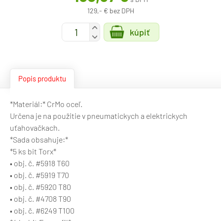
129,- € bez DPH
+
kúpiť
-
Popis produktu
*Materiál:* CrMo oceľ.
Určena je na použitie v pneumatickych a elektrickych
uťahovačkach.
*Sada obsahuje:*
*5 ks bit Torx*
• obj. č. #5918 T60
• obj. č. #5919 T70
• obj. č. #5920 T80
• obj. č. #4708 T90
• obj. č. #6249 T100