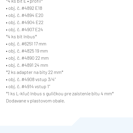
*4 ks bit E • profil*
• obj. č. #4892 E18
• obj. č. #4894 E20
• obj. č. #4904 E22
• obj. č. #4907 E24
*4 ks bit Inbus*
• obj. č. #6251 17 mm
• obj. č. #4825 19 mm
• obj. č. #4890 22 mm
• obj. č. #4891 24 mm
*2 ks adapter na bity 22 mm*
• obj. č. #4908 vstup 3/4”
• obj. č. #4914 vstup 1”
*1 ks L-kľuč Inbus s guličkou pre zaistenie bitu 4 mm*
Dodavane v plastovom obale.