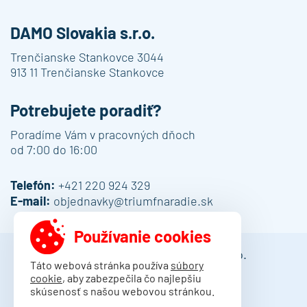
DAMO Slovakia s.r.o.
Trenčianske Stankovce 3044
913 11 Trenčianske Stankovce
Potrebujete poradiť?
Poradíme Vám v pracovných dňoch
od 7:00 do 16:00
Telefón:
+421 220 924 329
E-mail:
objednavky@triumfnaradie.sk
Používanie cookies
© 2013 - 2026 DAMO Slovakia s.r.o.
Táto webová stránka používa
súbory
cookie
, aby zabezpečila čo najlepšiu
Obchodné podmienky
skúsenosť s našou webovou stránkou.
Dodacie podmienky