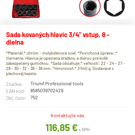
Sada kovaných hlavíc 3/4" vstup, 8 -
dielna
*Materiál:* chróm - molybdénová oceľ. *Povrchová úprava::*
čiernenie. Hlavica je opatrená drážkou a dierou pre kolík
zabezpečený gumičkou. *Sada obsahuje:* veľkosti: 22 - 24 - 27 -
28 - 30 - 32 - 36 - 38 mm. *Hmotnosť:* 3 540 g. Dodávané v
plechovej kazete.
Triumf Professional tools
Značka:
8585039702429
EAN kód:
752
Obj. číslo:
Kontaktujte nás
116,85 €
s DPH