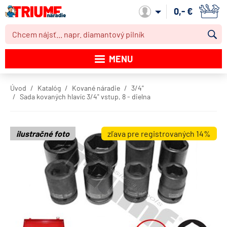
0,- €
Môj účet
MENU
Katalóg produktov
Úvod
Katalóg
Kované náradie
3/4"
Sada kovaných hlavíc 3/4" vstup, 8 - dielna
Akcie
Novinky
ilustračné foto
zľava pre registrovaných 14%
Výpredaj
Obchodné podmienky
Dodacie podmienky
Kontakt