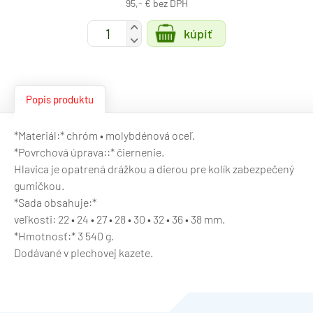
95,- € bez DPH
+
kúpiť
-
Popis produktu
*Materiál:* chróm • molybdénová oceľ.
*Povrchová úprava::* čiernenie.
Hlavica je opatrená drážkou a dierou pre kolík zabezpečený
gumičkou.
*Sada obsahuje:*
veľkosti: 22 • 24 • 27 • 28 • 30 • 32 • 36 • 38 mm.
*Hmotnosť:* 3 540 g.
Dodávané v plechovej kazete.