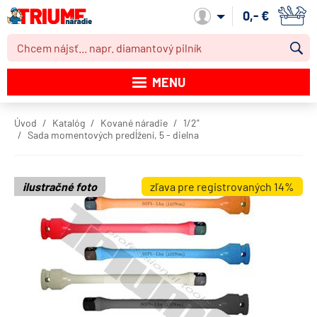
0,- €
Môj účet
MENU
Katalóg produktov
Úvod
Katalóg
Kované náradie
1/2"
Sada momentových predĺžení, 5 - dielna
Akcie
Novinky
ilustračné foto
zľava pre registrovaných 14%
Výpredaj
Obchodné podmienky
Dodacie podmienky
Kontakt