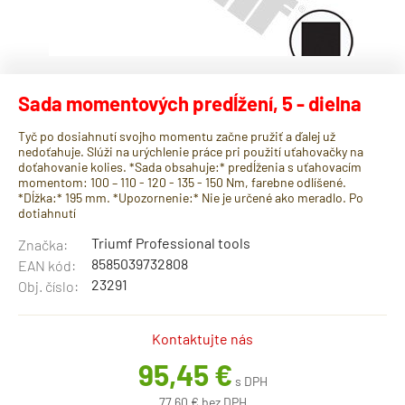
Sada momentových predĺžení, 5 - dielna
Tyč po dosiahnutí svojho momentu začne pružiť a ďalej už
nedoťahuje. Slúži na urýchlenie práce pri použití uťahovačky na
doťahovanie kolies. *Sada obsahuje:* predĺženia s uťahovacím
momentom: 100 – 110 - 120 - 135 - 150 Nm, farebne odlíšené.
*Dĺžka:* 195 mm. *Upozornenie:* Nie je určené ako meradlo. Po
dotiahnutí
Triumf Professional tools
Značka:
8585039732808
EAN kód:
23291
Obj. číslo:
Kontaktujte nás
95,45 €
s DPH
77,60 € bez DPH