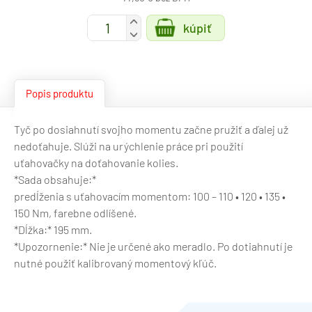
+
kúpiť
-
Popis produktu
Tyč po dosiahnutí svojho momentu začne pružiť a ďalej už
nedoťahuje. Slúži na urýchlenie práce pri použití
uťahovačky na doťahovanie kolies.
*Sada obsahuje:*
predĺženia s uťahovacím momentom: 100 – 110 • 120 • 135 •
150 Nm, farebne odlíšené.
*Dĺžka:* 195 mm.
*Upozornenie:* Nie je určené ako meradlo. Po dotiahnutí je
nutné použiť kalibrovaný momentový kľúč.