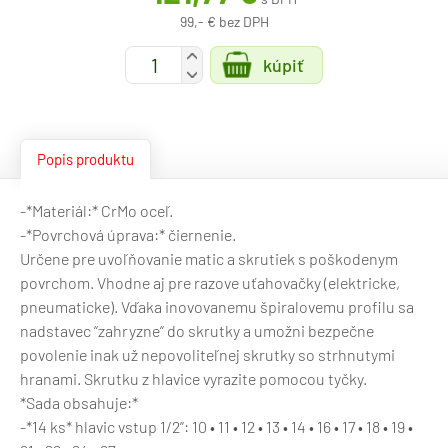
99,- € bez DPH
+
kúpiť
-
Popis produktu
-*Materiál:* CrMo oceľ.
-*Povrchová úprava:* čiernenie.
Určene pre uvoľňovanie matic a skrutiek s poškodenym
povrchom. Vhodne aj pre razove uťahovačky (elektricke,
pneumaticke). Vďaka inovovanemu špiralovemu profilu sa
nadstavec “zahryzne“ do skrutky a umožni bezpečne
povolenie inak už nepovoliteľnej skrutky so strhnutymi
hranami. Skrutku z hlavice vyrazite pomocou tyčky.
*Sada obsahuje:*
-*14 ks* hlavic vstup 1/2”: 10 • 11 • 12 • 13 • 14 • 16 • 17 • 18 • 19 •