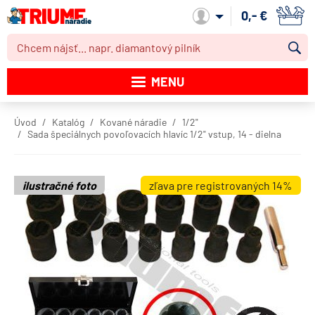
0,- €
Môj účet
MENU
Katalóg produktov
Úvod
Katalóg
Kované náradie
1/2"
Sada špeciálnych povoľovacích hlavíc 1/2" vstup, 14 - dielna
Akcie
Novinky
ilustračné foto
zľava pre registrovaných 14%
Výpredaj
Obchodné podmienky
Dodacie podmienky
Kontakt