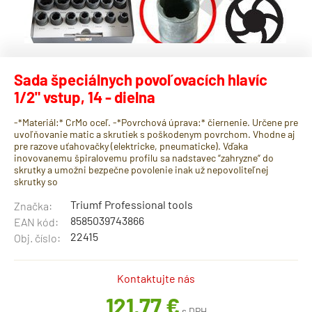
Sada špeciálnych povoľovacích hlavíc
1/2" vstup, 14 - dielna
-*Materiál:* CrMo oceľ. -*Povrchová úprava:* čiernenie. Určene pre
uvoľňovanie matic a skrutiek s poškodenym povrchom. Vhodne aj
pre razove uťahovačky (elektricke, pneumaticke). Vďaka
inovovanemu špiralovemu profilu sa nadstavec “zahryzne“ do
skrutky a umožni bezpečne povolenie inak už nepovoliteľnej
skrutky so
Triumf Professional tools
Značka:
8585039743866
EAN kód:
22415
Obj. číslo:
Kontaktujte nás
121,77 €
s DPH