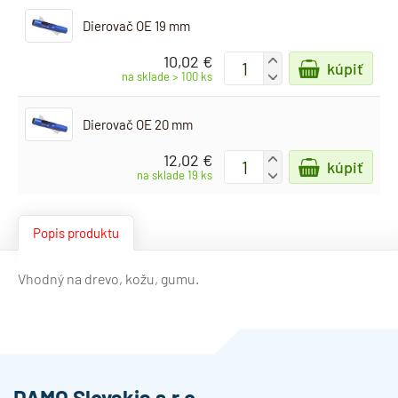
Dierovač OE 19 mm
10,02 €
+
kúpiť
-
na sklade > 100 ks
Dierovač OE 20 mm
12,02 €
+
kúpiť
-
na sklade 19 ks
Popis produktu
Vhodný na drevo, kožu, gumu.
DAMO Slovakia s.r.o.