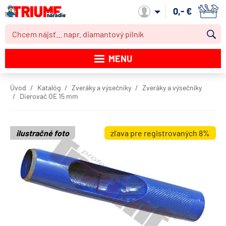
0,- €
Môj účet
MENU
Katalóg produktov
Úvod
Katalóg
Zveráky a výsečníky
Zveráky a výsečníky
Dierovač OE 15 mm
Akcie
Novinky
ilustračné foto
zľava pre registrovaných 8%
Výpredaj
Obchodné podmienky
Dodacie podmienky
Kontakt