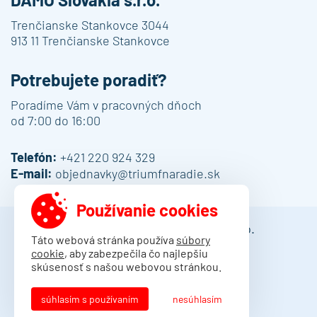
Trenčianske Stankovce 3044
913 11 Trenčianske Stankovce
Potrebujete poradiť?
Poradíme Vám v pracovných dňoch
od 7:00 do 16:00
Telefón:
+421 220 924 329
E-mail:
objednavky@triumfnaradie.sk
Používanie cookies
© 2013 - 2026 DAMO Slovakia s.r.o.
Táto webová stránka používa
súbory
cookie
, aby zabezpečila čo najlepšiu
Obchodné podmienky
skúsenosť s našou webovou stránkou.
Dodacie podmienky
Ochrana osobných údajov
súhlasím s používaním
nesúhlasím
Kontakt