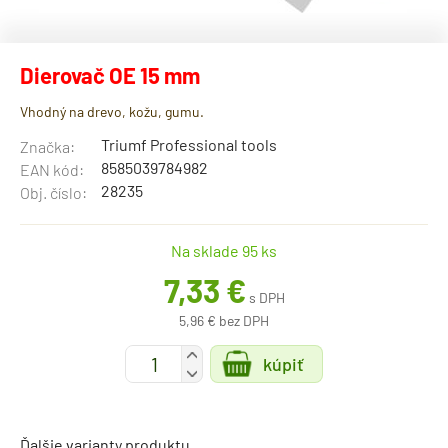
Dierovač OE 15 mm
Vhodný na drevo, kožu, gumu.
Triumf Professional tools
Značka:
8585039784982
EAN kód:
28235
Obj. číslo:
Na sklade 95 ks
7,33 €
s DPH
5,96 € bez DPH
+
kúpiť
-
Ďalšie varianty produktu