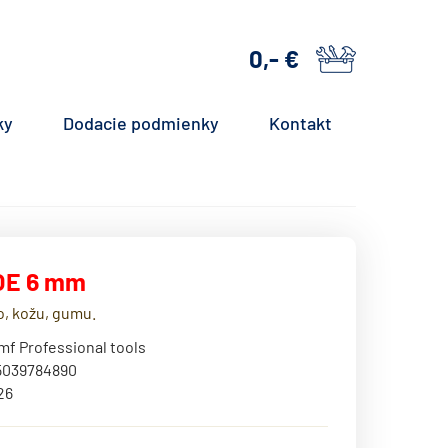
0,- €
košík
ky
Dodacie podmienky
Kontakt
OE 6 mm
, kožu, gumu.
mf Professional tools
5039784890
26