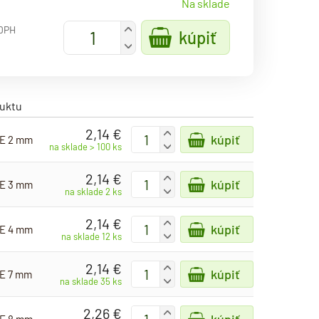
Na sklade
+
 DPH
kúpiť
-
duktu
2,14 €
+
kúpiť
OE 2 mm
-
na sklade > 100 ks
2,14 €
+
kúpiť
OE 3 mm
-
na sklade 2 ks
2,14 €
+
kúpiť
OE 4 mm
-
na sklade 12 ks
2,14 €
+
kúpiť
OE 7 mm
-
na sklade 35 ks
2,26 €
+