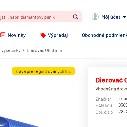
Môj účet
Vyhľadať
Novinky
Výpredaj
Obchodné podmien
a výsečníky
Dierovač OE 6 mm
zľava pre registrovaných 8%
Dierovač 
Vhodný na drevo
Triu
Značka:
858
EAN kód:
282
Obj. číslo: