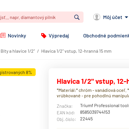
Môj účet
Vyhľadať
Novinky
Výpredaj
Obchodné podmien
Bity a hlavice 1/2"
Hlavica 1/2" vstup, 12-hranná 15 mm
egistrovaných 8%
Hlavica 1/2" vstup, 12
*Materiál:* chróm - vanádiová oceľ
vrúbkované - pre pohodlnú manipul
Triumf Professional tool
Značka:
8585039744153
EAN kód:
22445
Obj. číslo: