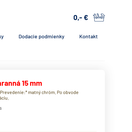
0,- €
košík
ky
Dodacie podmienky
Kontakt
-hranná 15 mm
. *Prevedenie:* matný chróm. Po obvode
áciu.
s