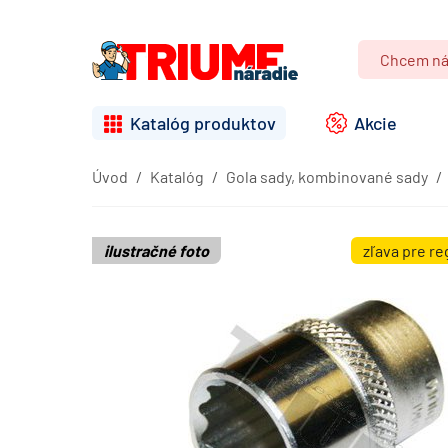
Katalóg produktov
Akcie
Úvod
Katalóg
Gola sady, kombinované sady
ilustračné foto
zľava pre r