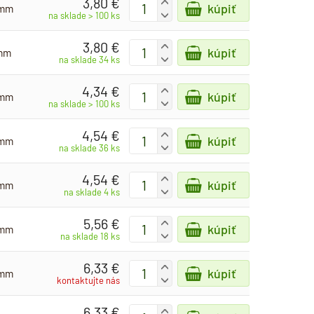
3,80 €
+
kúpiť
 mm
-
na sklade > 100 ks
3,80 €
+
kúpiť
 mm
-
na sklade 34 ks
4,34 €
+
kúpiť
 mm
-
na sklade > 100 ks
4,54 €
+
kúpiť
 mm
-
na sklade 36 ks
4,54 €
+
kúpiť
 mm
-
na sklade 4 ks
5,56 €
+
kúpiť
 mm
-
na sklade 18 ks
6,33 €
+
kúpiť
 mm
-
kontaktujte nás
6,33 €
+