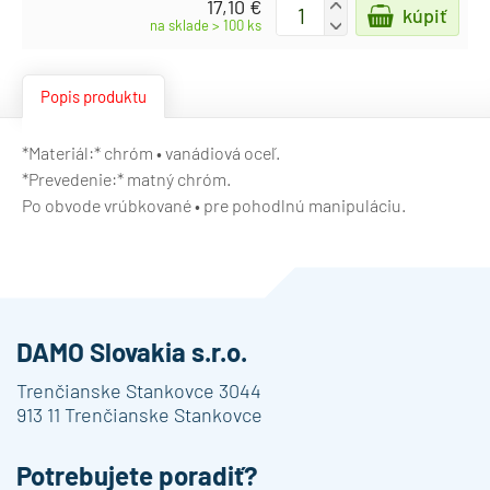
17,10 €
+
kúpiť
-
na sklade > 100 ks
Popis produktu
*Materiál:* chróm • vanádiová oceľ.
*Prevedenie:* matný chróm.
Po obvode vrúbkované • pre pohodlnú manipuláciu.
DAMO Slovakia s.r.o.
Trenčianske Stankovce 3044
913 11 Trenčianske Stankovce
Potrebujete poradiť?