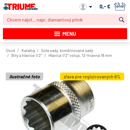
0,- €
Môj účet
MENU
Katalóg produktov
Úvod
Katalóg
Gola sady, kombinované sady
Bity a hlavice 1/2"
Hlavica 1/2" vstup, 12-hranná 18 mm
Akcie
Novinky
ilustračné foto
zľava pre registrovaných 8%
Výpredaj
Obchodné podmienky
Dodacie podmienky
Kontakt