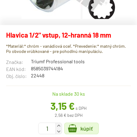
Hlavica 1/2" vstup, 12-hranná 18 mm
*Materiál:* chróm - vanádiová oceľ. *Prevedenie:* matný chróm.
Po obvode vrúbkované - pre pohodlnú manipuláciu.
Triumf Professional tools
Značka:
8585039744184
EAN kód:
22448
Obj. číslo:
Na sklade 30 ks
3,15 €
s DPH
2,56 € bez DPH
+
kúpiť
-