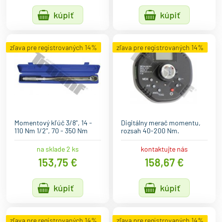
kúpiť
kúpiť
zľava pre registrovaných 14%
zľava pre registrovaných 14%
Momentový kľúč 3/8", 14 -
Digitálny merač momentu,
110 Nm 1/2", 70 - 350 Nm
rozsah 40-200 Nm.
na sklade 2 ks
kontaktujte nás
153,75 €
158,67 €
kúpiť
kúpiť
zľava pre registrovaných 14%
zľava pre registrovaných 14%