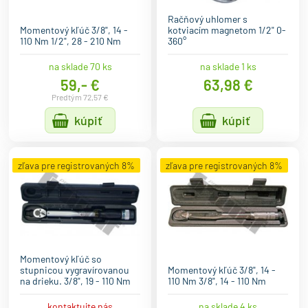
Račňový uhlomer s
Momentový kľúč 3/8", 14 -
kotviacím magnetom 1/2" 0-
110 Nm 1/2", 28 - 210 Nm
360°
na sklade 70 ks
na sklade 1 ks
59,- €
63,98 €
Predtým 72,57 €
kúpiť
kúpiť
zľava pre registrovaných 8%
zľava pre registrovaných 8%
Momentový kľúč so
stupnicou vygravírovanou
Momentový kľúč 3/8", 14 -
na drieku. 3/8", 19 - 110 Nm
110 Nm 3/8", 14 - 110 Nm
kontaktujte nás
na sklade 4 ks