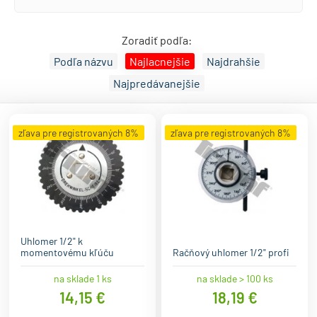
Zoradiť podľa:
Podľa názvu
Najlacnejšie
Najdrahšie
Najpredávanejšie
zľava pre registrovaných 8%
zľava pre registrovaných 8%
Uhlomer 1/2" k
momentovému kľúču
Račňový uhlomer 1/2" profi
na sklade 1 ks
na sklade > 100 ks
14,15 €
18,19 €