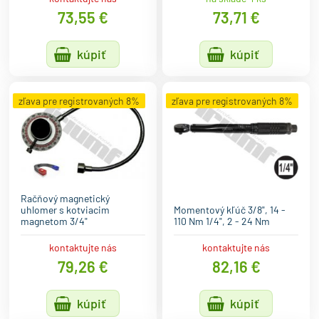
73,55 €
73,71 €
kúpiť
kúpiť
zľava pre registrovaných 8%
zľava pre registrovaných 8%
Račňový magnetický
uhlomer s kotviacim
Momentový kľúč 3/8", 14 -
magnetom 3/4"
110 Nm 1/4", 2 - 24 Nm
kontaktujte nás
kontaktujte nás
79,26 €
82,16 €
kúpiť
kúpiť