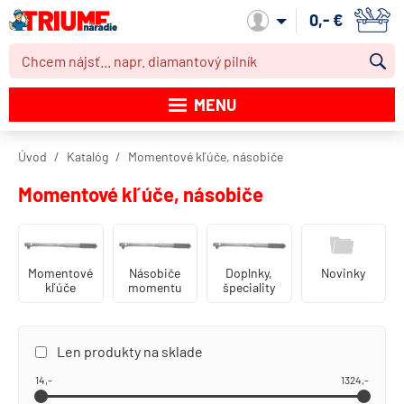
0,- €
Môj účet
MENU
Katalóg produktov
Úvod
Katalóg
Momentové kľúče, násobiče
Akcie
Momentové kľúče, násobiče
Novinky
Výpredaj
Momentové
Násobiče
Doplnky,
Novinky
kľúče
momentu
špeciality
Obchodné podmienky
Dodacie podmienky
Len produkty na sklade
Kontakt
14,-
1324,-