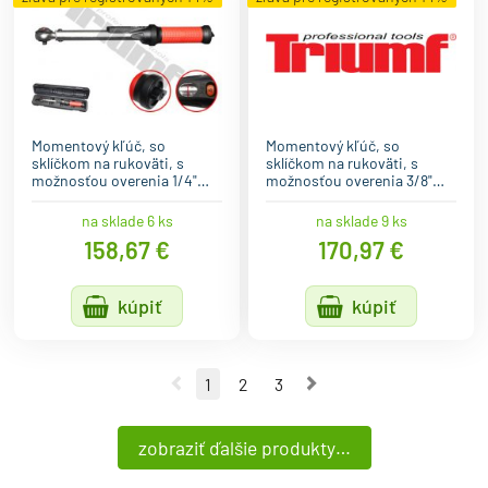
Momentový kľúč, so
Momentový kľúč, so
sklíčkom na rukoväti, s
sklíčkom na rukoväti, s
možnosťou overenia 1/4"…
možnosťou overenia 3/8"…
na sklade 6 ks
na sklade 9 ks
158,67 €
170,97 €
kúpiť
kúpiť
Predchádzajúca strana
Nasledujúca strana
1
2
3
zobraziť ďalšie produkty…