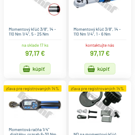
Momentový kľúč 3/8", 14 -
Momentový kľúč 3/8", 14 -
110 Nm 1/4", 5 - 25 Nm
110 Nm 1/4", 1 - 6 Nm
na sklade 17 ks
kontaktujte nás
97,17 €
97,17 €
kúpiť
kúpiť
zľava pre registrovaných 14%
zľava pre registrovaných 14%
Momentová račňa 1/4"
,digitálny, rozsah 6-30 Nm,
ND na momentový kľúč.