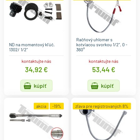
Račňový uhlomer s
ND na momentový kľúč.
kotviacou svorkou 1/2", 0 -
1302/ 1/2"
360°
kontaktujte nás
kontaktujte nás
34,92 €
53,44 €
kúpiť
kúpiť
akcia
-19%
zľava pre registrovaných 8%