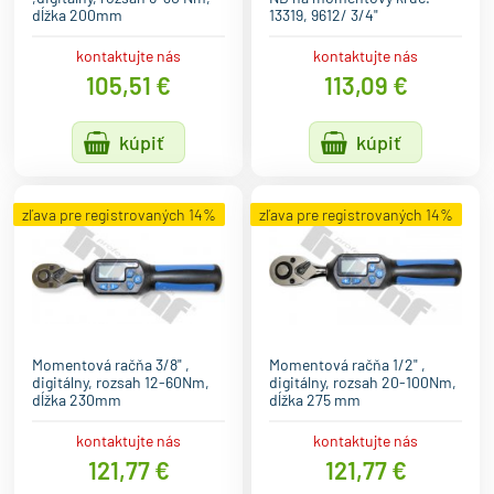
dĺžka 200mm
13319, 9612/ 3/4"
kontaktujte nás
kontaktujte nás
105,51 €
113,09 €
kúpiť
kúpiť
zľava pre registrovaných 14%
zľava pre registrovaných 14%
Momentová račňa 3/8" ,
Momentová račňa 1/2" ,
digitálny, rozsah 12-60Nm,
digitálny, rozsah 20-100Nm,
dĺžka 230mm
dĺžka 275 mm
kontaktujte nás
kontaktujte nás
121,77 €
121,77 €