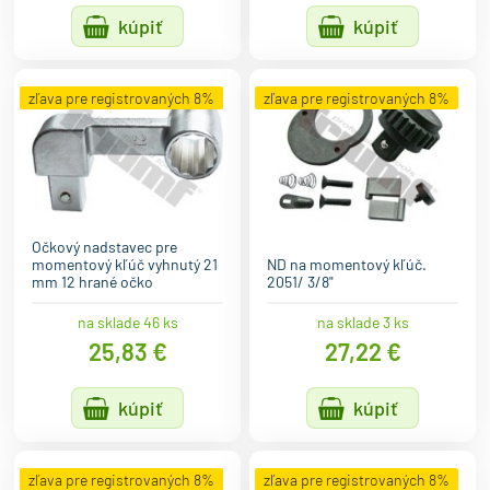
kúpiť
kúpiť
zľava pre registrovaných 8%
zľava pre registrovaných 8%
Očkový nadstavec pre
momentový kľúč vyhnutý 21
ND na momentový kľúč.
mm 12 hrané očko
2051/ 3/8"
na sklade 46 ks
na sklade 3 ks
25,83 €
27,22 €
kúpiť
kúpiť
zľava pre registrovaných 8%
zľava pre registrovaných 8%