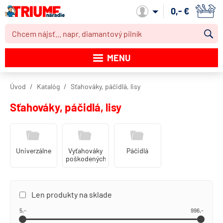
0,- €
Môj účet
MENU
Katalóg produktov
Úvod
Katalóg
Sťahováky, páčidlá, lisy
Akcie
Sťahováky, páčidlá, lisy
Novinky
Výpredaj
Univerzálne
Vyťahováky
Páčidlá
poškodených
Obchodné podmienky
skrutiek
Dodacie podmienky
Len produkty na sklade
Kontakt
5,-
996,-