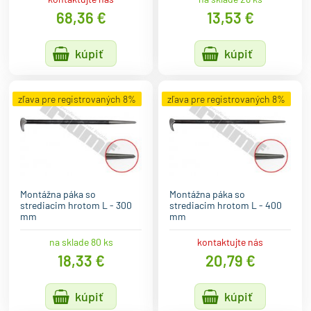
68,36 €
13,53 €
kúpiť
kúpiť
zľava pre registrovaných 8%
zľava pre registrovaných 8%
Montážna páka so
Montážna páka so
strediacim hrotom L - 300
strediacim hrotom L - 400
mm
mm
na sklade 80 ks
kontaktujte nás
18,33 €
20,79 €
kúpiť
kúpiť