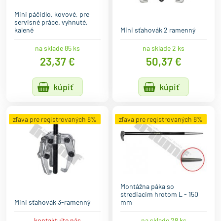
Mini páčidlo, kovové, pre
servisné práce. vyhnuté,
kalené
Mini sťahovák 2 ramenný
na sklade 85 ks
na sklade 2 ks
23,37 €
50,37 €
kúpiť
kúpiť
zľava pre registrovaných 8%
zľava pre registrovaných 8%
Montážna páka so
strediacim hrotom L - 150
Mini sťahovák 3-ramenný
mm
kontaktujte nás
na sklade 28 ks