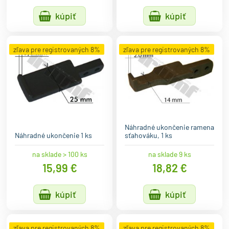
kúpiť
kúpiť
zľava pre registrovaných 8%
zľava pre registrovaných 8%
Náhradné ukončenie ramena
Náhradné ukončenie 1 ks
sťahováku, 1 ks
na sklade > 100 ks
na sklade 9 ks
15,99 €
18,82 €
kúpiť
kúpiť
zľava pre registrovaných 8%
zľava pre registrovaných 8%