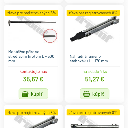
zľava pre registrovaných 8%
zľava pre registrovaných 8%
Montážna páka so
strediacim hrotom L - 500
Náhradná rameno
mm
sťahováku L - 170 mm
kontaktujte nás
na sklade 4 ks
35,67 €
51,27 €
kúpiť
kúpiť
zľava pre registrovaných 8%
zľava pre registrovaných 8%