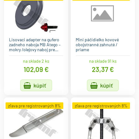
Lisovaci adapter na gufero
Mini páčidielko kovové
zadneho naboja MB Atego –
obojstranné zahnuté /
mokry /olejovy naboj pre…
priame
na sklade 2 ks
na sklade 91 ks
102,09 €
23,37 €
kúpiť
kúpiť
zľava pre registrovaných 8%
zľava pre registrovaných 8%