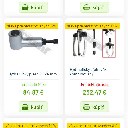
kúpiť
kúpiť
zľava pre registrovaných 8%
zľava pre registrovaných 17%
Hydraulický sťahovák
Hydraulický piest OE 24 mm
kombinovaný
na sklade 14 ks
kontaktujte nás
84,87 €
232,47 €
kúpiť
kúpiť
zľava pre registrovaných 14%
zľava pre registrovaných 8%