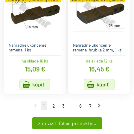
Náhradné ukončenie
Náhradné ukončenie
ramena, 1 ks
ramena, hrúbka 2 mm, 1 ks
na sklade 16 ks
na sklade 12 ks
15,09 €
16,45 €
kúpiť
kúpiť
Predchádzajúca strana
Nasledujúca 
1
2
3
6
7
…
zobraziť ďalšie produkty…