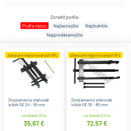
Zoradiť podľa:
Podľa názvu
Najlacnejšie
Najdrahšie
Najpredávanejšie
zľava pre registrovaných 8%
zľava pre registrovaných 8%
Dvojramenný sťahovák
Dvojramenný sťahovák
ložísk OE 24 - 55 mm
ložísk OE 35 - 80 mm
na sklade 15 ks
na sklade 22 ks
35,67 €
72,57 €