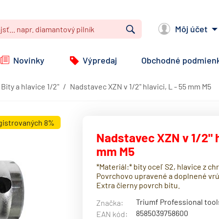
Môj účet
Vyhľadať
Novinky
Výpredaj
Obchodné podmien
Bity a hlavice 1/2"
Nadstavec XZN v 1/2" hlavici, L - 55 mm M5
egistrovaných 8%
Nadstavec XZN v 1/2" hl
mm M5
*Materiál:* bity oceľ S2, hlavice z 
Povrchovo upravené a doplnené vrúb
Extra čierny povrch bitu.
Triumf Professional tool
Značka:
8585039758600
EAN kód: