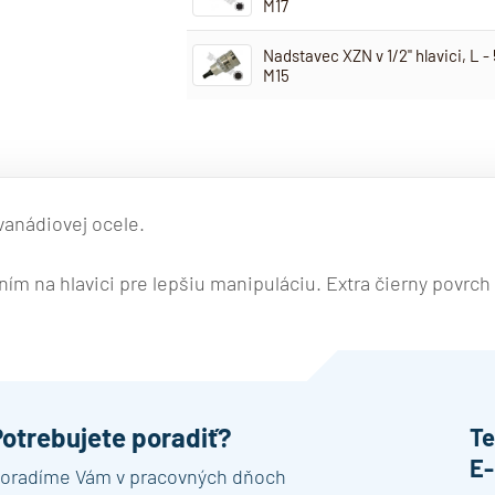
M17
Nadstavec XZN v 1/2" hlavici, L 
M15
 vanádiovej ocele.
 na hlavici pre lepšiu manipuláciu. Extra čierny povrch 
Potrebujete poradiť?
Te
E-
oradíme Vám v pracovných dňoch