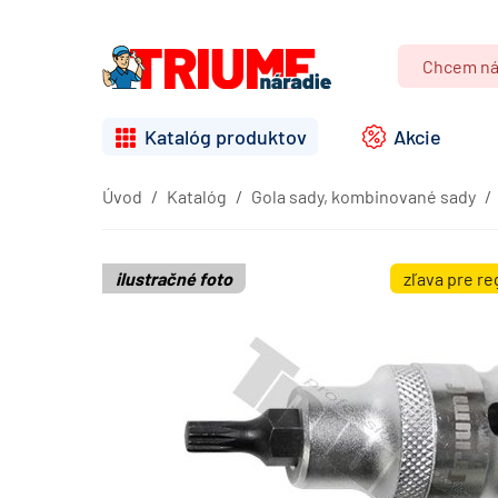
Katalóg produktov
Akcie
Úvod
Katalóg
Gola sady, kombinované sady
ilustračné foto
zľava pre r