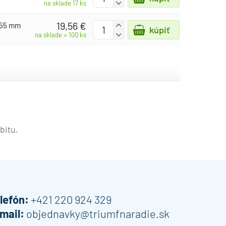
-
na sklade 17 ks
19,56 €
- 55 mm
+
kúpiť
-
na sklade > 100 ks
bitu.
lefón:
+421 220 924 329
mail:
objednavky@triumfnaradie.sk