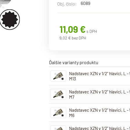
6089
Obj. číslo:
11,09 €
s DPH
9,02 € bez DPH
Ďalšie varianty produktu
Nadstavec XZN v 1/2" hlavici, L 
M13
Nadstavec XZN v 1/2" hlavici, L 
M7
Nadstavec XZN v 1/2" hlavici, L 
M6
Nadstavec XZN v 1/2" hlavici, L 