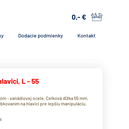
0,- €
košík
ky
Dodacie podmienky
Kontakt
avici, L - 55
chróm - vanádiovej ocele. Celková dĺžka 55 mm.
kovaním na hlavici pre lepšiu manipuláciu.
s