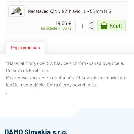
Nadstavec XZN v 1/2" hlavici, L - 55 mm M15
19,56 €
+
kúpiť
-
na sklade > 100 ks
Popis produktu
*Materiál:* bity oceľ S2, hlavice z chróm • vanádiovej ocele.
Celková dĺžka 55 mm.
Povrchovo upravené a doplnené vrúbkovaním na hlavici pre
lepšiu manipuláciu. Extra čierny povrch bitu.
.
DAMO Slovakia s.r.o.