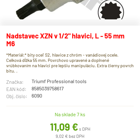
Nadstavec XZN v 1/2" hlavici, L - 55 mm
M6
*Materiál:* bity oceľ S2, hlavice z chróm - vanádiovej ocele.
Celková dĺžka 55 mm. Povrchovo upravené a doplnené
vrúbkovaním na hlavici pre lepšiu manipuláciu. Extra čierny povrch
bitu. .
Triumf Professional tools
Značka:
8585039758617
EAN kód:
6090
Obj. číslo:
Na sklade 7 ks
11,09 €
s DPH
9,02 € bez DPH