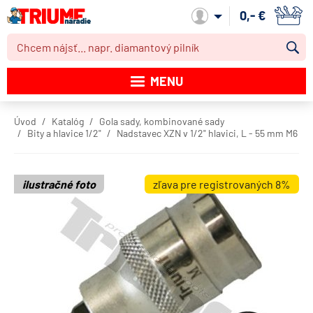
0,- €
Môj účet
MENU
Katalóg produktov
Úvod
Katalóg
Gola sady, kombinované sady
Bity a hlavice 1/2"
Nadstavec XZN v 1/2" hlavici, L - 55 mm M6
Akcie
Novinky
ilustračné foto
zľava pre registrovaných 8%
Výpredaj
Obchodné podmienky
Dodacie podmienky
Kontakt