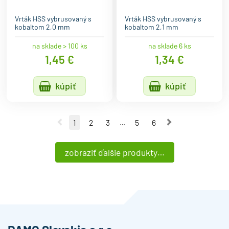
Vrták HSS vybrusovaný s
Vrták HSS vybrusovaný s
kobaltom 2,0 mm
kobaltom 2,1 mm
na sklade > 100 ks
na sklade 6 ks
1,45 €
1,34 €
kúpiť
kúpiť
Predchádzajúca strana
Nasledujúca 
1
2
3
5
6
…
zobraziť ďalšie produkty…