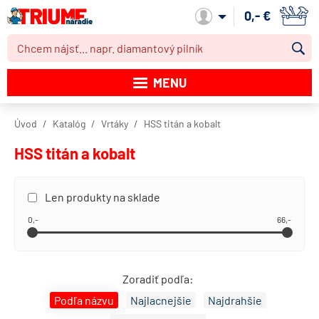
0,- €
Môj účet
MENU
Katalóg produktov
Úvod
Katalóg
Vrtáky
HSS titán a kobalt
Akcie
HSS titán a kobalt
Novinky
Len produkty na sklade
Výpredaj
0,-
66,-
Obchodné podmienky
Dodacie podmienky
Zoradiť podľa:
Kontakt
Podľa názvu
Najlacnejšie
Najdrahšie