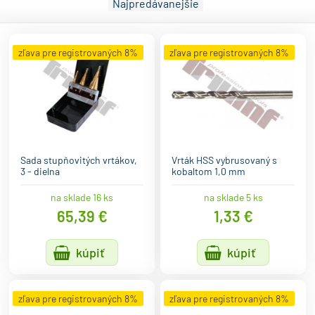
Najpredávanejšie
zľava pre registrovaných 8%
zľava pre registrovaných 8%
Sada stupňovitých vrtákov,
Vrták HSS vybrusovaný s
3 - dielna
kobaltom 1,0 mm
na sklade 16 ks
na sklade 5 ks
65,39 €
1,33 €
kúpiť
kúpiť
zľava pre registrovaných 8%
zľava pre registrovaných 8%