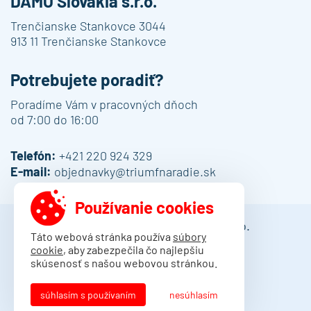
DAMO Slovakia s.r.o.
Trenčianske Stankovce 3044
913 11 Trenčianske Stankovce
Potrebujete poradiť?
Poradíme Vám v pracovných dňoch
od 7:00 do 16:00
Telefón:
+421 220 924 329
E-mail:
objednavky@triumfnaradie.sk
Používanie cookies
© 2013 - 2026 DAMO Slovakia s.r.o.
Táto webová stránka používa
súbory
cookie
, aby zabezpečila čo najlepšiu
Obchodné podmienky
skúsenosť s našou webovou stránkou.
Dodacie podmienky
Ochrana osobných údajov
súhlasím s používaním
nesúhlasím
Kontakt