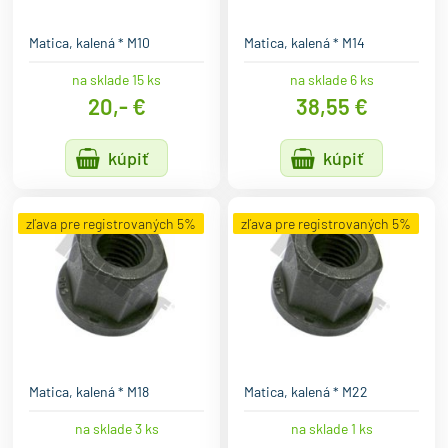
Matica, kalená * M10
Matica, kalená * M14
na sklade 15 ks
na sklade 6 ks
20,- €
38,55 €
kúpiť
kúpiť
zľava pre registrovaných 5%
zľava pre registrovaných 5%
Matica, kalená * M18
Matica, kalená * M22
na sklade 3 ks
na sklade 1 ks