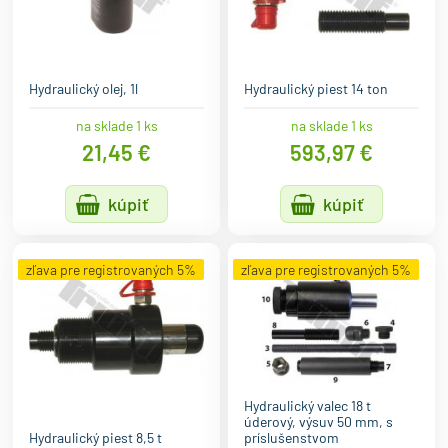
Hydraulický olej, 1l
Hydraulický piest 14 ton
na sklade 1 ks
na sklade 1 ks
21,45 €
593,97 €
kúpiť
kúpiť
zľava pre registrovaných 5%
zľava pre registrovaných 5%
Hydraulický valec 18 t
úderový, výsuv 50 mm, s
Hydraulický piest 8,5 t
príslušenstvom