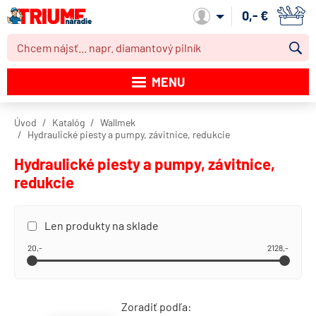
0,- €
Môj účet
MENU
Katalóg produktov
Úvod
Katalóg
Wallmek
Hydraulické piesty a pumpy, závitnice, redukcie
Akcie
Hydraulické piesty a pumpy, závitnice,
Novinky
redukcie
Výpredaj
Len produkty na sklade
Obchodné podmienky
20,-
2128,-
Dodacie podmienky
Kontakt
Zoradiť podľa: