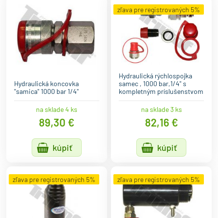
zľava pre registrovaných 5%
Hydraulická rýchlospojka
Hydraulická koncovka
samec , 1000 bar,1/4" s
"samica" 1000 bar 1/4"
kompletným príslušenstvom
na sklade 4 ks
na sklade 3 ks
89,30 €
82,16 €
kúpiť
kúpiť
zľava pre registrovaných 5%
zľava pre registrovaných 5%