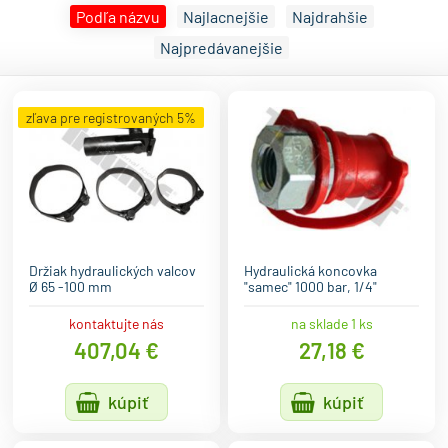
Podľa názvu
Najlacnejšie
Najdrahšie
Najpredávanejšie
zľava pre registrovaných 5%
Držiak hydraulických valcov
Hydraulická koncovka
Ø 65 -100 mm
"samec" 1000 bar, 1/4"
kontaktujte nás
na sklade 1 ks
407,04 €
27,18 €
kúpiť
kúpiť