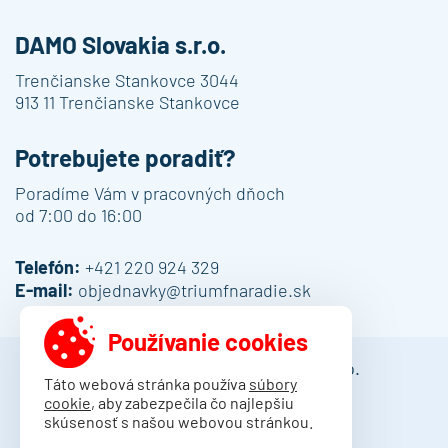
DAMO Slovakia s.r.o.
Trenčianske Stankovce 3044
913 11 Trenčianske Stankovce
Potrebujete poradiť?
Poradíme Vám v pracovných dňoch
od 7:00 do 16:00
Telefón:
+421 220 924 329
E-mail:
objednavky@triumfnaradie.sk
Používanie cookies
© 2013 - 2026 DAMO Slovakia s.r.o.
Táto webová stránka používa
súbory
cookie
, aby zabezpečila čo najlepšiu
Obchodné podmienky
skúsenosť s našou webovou stránkou.
Dodacie podmienky