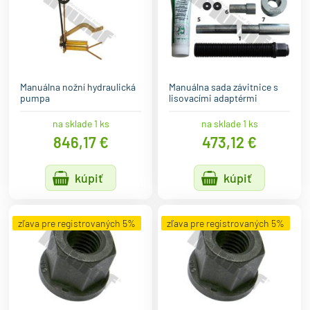
Manuálna nožní hydraulická
Manuálna sada závitnice s
pumpa
lisovacími adaptérmi
na sklade 1 ks
na sklade 1 ks
846,17 €
473,12 €
kúpiť
kúpiť
zľava pre registrovaných 5%
zľava pre registrovaných 5%