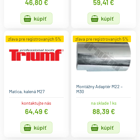
46,80 €
59,41 €
kúpiť
kúpiť
zľava pre registrovaných 5%
zľava pre registrovaných 5%
Montážny Adaptér M22 –
Matica, kalená M27
M30
kontaktujte nás
na sklade 1 ks
64,49 €
88,39 €
kúpiť
kúpiť