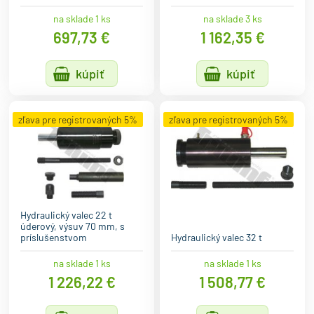
na sklade 1 ks
na sklade 3 ks
697,73 €
1 162,35 €
kúpiť
kúpiť
zľava pre registrovaných 5%
zľava pre registrovaných 5%
Hydraulický valec 22 t
úderový, výsuv 70 mm, s
príslušenstvom
Hydraulický valec 32 t
na sklade 1 ks
na sklade 1 ks
1 226,22 €
1 508,77 €