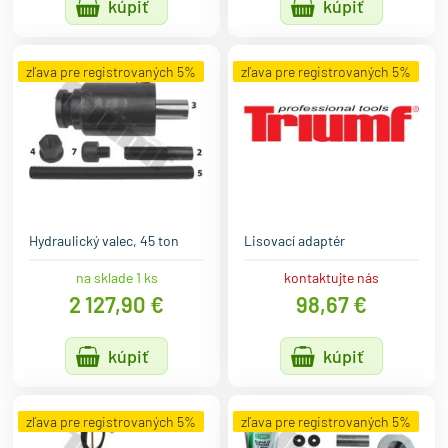
kúpiť
kúpiť
zľava pre registrovaných 5%
zľava pre registrovaných 5%
Hydraulický valec, 45 ton
Lisovací adaptér
na sklade 1 ks
kontaktujte nás
2 127,90 €
98,67 €
kúpiť
kúpiť
zľava pre registrovaných 5%
zľava pre registrovaných 5%