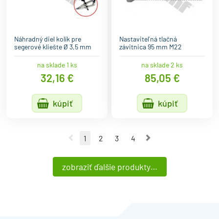
Náhradný diel kolík pre
Nastaviteľná tlačná
segerové kliešte Ø 3,5 mm
závitnica 95 mm M22
na sklade 1 ks
na sklade 2 ks
32,16 €
85,05 €
kúpiť
kúpiť
Predchádzajúca strana
Nasledujúca stra
1
2
3
4
zobraziť ďalšie produkty…