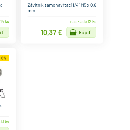
 x
Závitník samonavŕtací 1/4" M5 x 0,8
mm
 14 ks
na sklade 12 ks
10,37 €
iť
kúpiť
h 8%
x
 41 ks