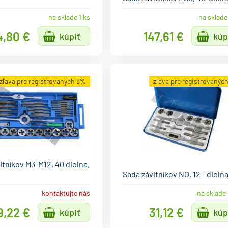
na sklade 1 ks
na sklade
4,80 €
147,61 €
kúpiť
kúp
zľava pre registrovaných 8%
zľava pre registrovanýc
itníkov M3-M12, 40 dielna,
Sada závitníkov NO, 12 - dieln
kontaktujte nás
na sklade 
9,22 €
31,12 €
kúpiť
kúp