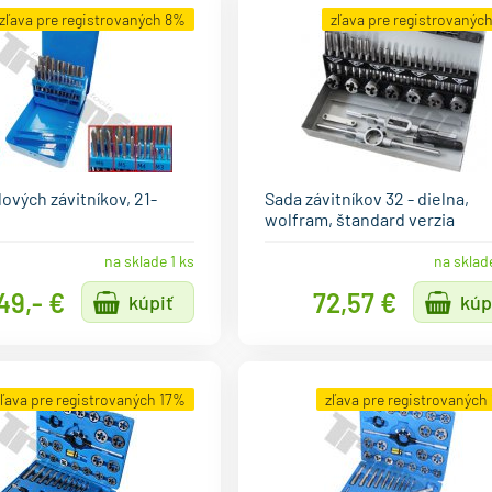
zľava pre registrovaných 8%
zľava pre registrovanýc
ových závitníkov, 21-
Sada závitníkov 32 - dielna,
wolfram, štandard verzia
na sklade 1 ks
na sklad
49,- €
72,57 €
kúpiť
kúp
zľava pre registrovaných 17%
zľava pre registrovaných