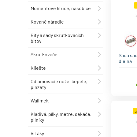
Momentové kľúče, násobiče
⯇
Kované náradie
⯇
Bity a sady skrutkovacích
⯇
bitov
Skrutkovače
⯇
Sada sad
dielna
Kliešte
⯇
Odlamovacie nože, čepele,
⯇
pinzety
Wallmek
⯇
Kladivá, pílky, metre, sekáče,
⯇
pilníky
Vrtáky
⯇