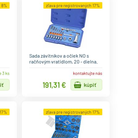
h 8%
zľava pre registrovaných 17%
Sada závitníkov a očiek NO s
račňovým vratidlom, 20 - dielna.
e 3 ks
kontaktujte nás
191,31 €
iť
kúpiť
 17%
zľava pre registrovaných 17%