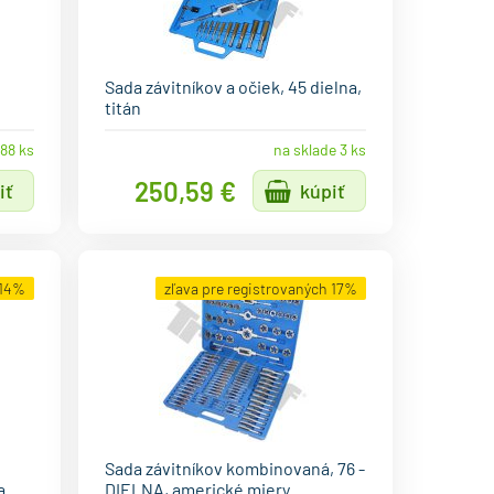
Sada závitníkov a očiek, 45 dielna,
titán
 88 ks
na sklade 3 ks
250,59 €
iť
kúpiť
 14%
zľava pre registrovaných 17%
Sada závitníkov kombinovaná, 76 -
a
DIELNA, americké miery