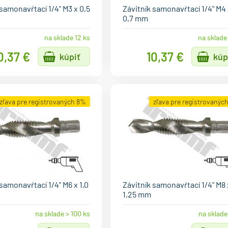
 samonavŕtací 1/4" M3 x 0,5
Závitník samonavŕtací 1/4" M4
0,7 mm
na sklade 12 ks
na sklade
0,37 €
10,37 €
kúpiť
kúp
zľava pre registrovaných 8%
zľava pre registrovanýc
 samonavŕtací 1/4" M6 x 1,0
Závitník samonavŕtací 1/4" M8 
1,25 mm
na sklade > 100 ks
na sklade