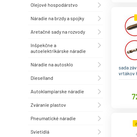
Olejové hospodárstvo
⯇
Náradie na brzdy a spojky
⯇
Aretačné sady na rozvody
⯇
Inšpekčne a
⯇
autoelektrikárske náradie
Náradie na autosklo
⯇
sada záv
vrtákov 
Dieselland
⯇
Autoklampiarske náradie
⯇
7
Zváranie plastov
⯇
Pneumatické náradie
⯇
Svietidlá
⯇