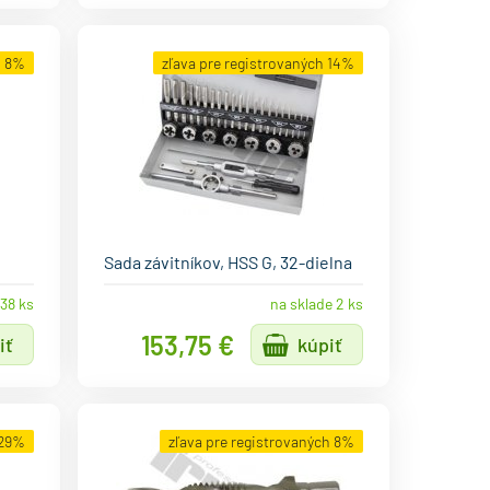
h 8%
zľava pre registrovaných 14%
Sada závitníkov, HSS G, 32-dielna
 38 ks
na sklade 2 ks
153,75 €
iť
kúpiť
29%
zľava pre registrovaných 8%