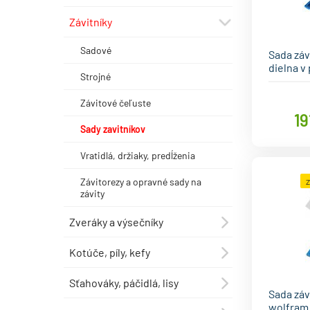
Závitníky
⯆
Sadové
Sada závi
dielna v
Strojné
Závitové čeľuste
19
Sady zavitníkov
Vratidlá, držiaky, predĺženia
Závitorezy a opravné sady na
závity
Zveráky a výsečníky
⯇
Kotúče, píly, kefy
⯇
Sťahováky, páčidlá, lisy
⯇
Sada závi
wolfram