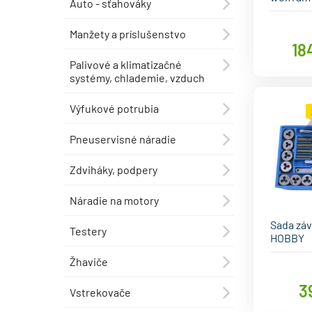
Auto - sťahováky
⯇
Manžety a príslušenstvo
⯇
18
Palivové a klimatizačné
⯇
systémy, chlademie, vzduch
Výfukové potrubia
⯇
Pneuservisné náradie
⯇
Zdviháky, podpery
⯇
Náradie na motory
⯇
Sada záv
Testery
⯇
HOBBY
Žhaviče
⯇
3
Vstrekovače
⯇