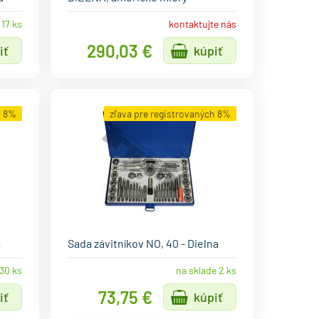
 17 ks
kontaktujte nás
290,03 €
iť
kúpiť
h 8%
zľava pre registrovaných 8%
a
Sada závitníkov NO, 40 - Dielna
30 ks
na sklade 2 ks
73,75 €
iť
kúpiť