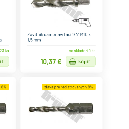
Závitník samonavŕtací 1/4" M10 x
a
1,5 mm
23 ks
na sklade 40 ks
10,37 €
iť
kúpiť
h 8%
zľava pre registrovaných 8%