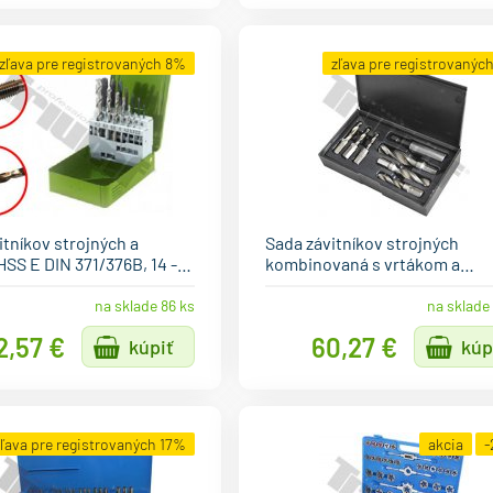
zľava pre registrovaných 8%
zľava pre registrovanýc
itníkov strojných a
Sada závitníkov strojných
HSS E DIN 371/376B, 14 -…
kombinovaná s vrtákom a…
na sklade 86 ks
na sklade
2,57 €
60,27 €
kúpiť
kúp
zľava pre registrovaných 17%
akcia
-