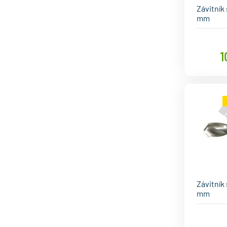
Závitník
mm
1
Závitník
mm