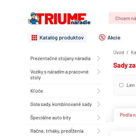
Katalóg produktov
Akcie
Úvod
Ka
Prezentačné stojany náradia
⯇
Sady za
Vozíky s náradím a pracovné
⯇
stoly
Len 
Kľúče
⯇
Gola sady, kombinované sady
⯇
Podľa 
Špeciálne auto bity
⯇
Račne, trháky, predĺženia
⯇