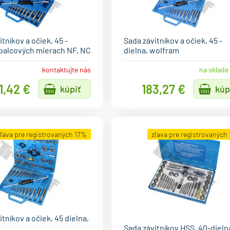
tníkov a očiek, 45 -
Sada závitníkov a očiek, 45 -
 palcových mierach NF, NC
dielna, wolfram
kontaktujte nás
na sklade
1,42 €
183,27 €
kúpiť
kúp
zľava pre registrovaných 17%
zľava pre registrovaných
tníkov a očiek, 45 dielna,
Sada závitníkov HSS, 40-dieln