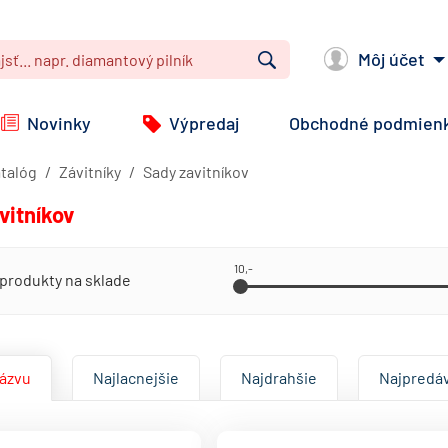
Môj účet
Vyhľadať
Novinky
Výpredaj
Obchodné podmien
talóg
Závitníky
Sady zavitníkov
vitníkov
10,-
produkty na sklade
názvu
Najlacnejšie
Najdrahšie
Najpredá