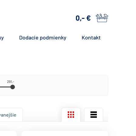
0,- €
košík
ky
Dodacie podmienky
Kontakt
291,-
vanejšie
Mriežka
Zoznam