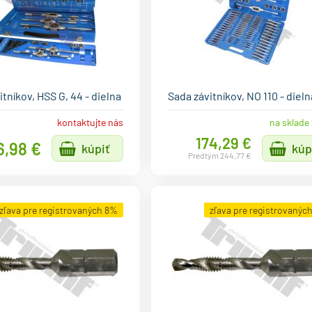
itníkov, HSS G, 44 - dielna
Sada závitníkov, NO 110 - dieln
kontaktujte nás
na sklade 
174,29 €
6,98 €
kúpiť
kúp
Predtým 244,77 €
zľava pre registrovaných 8%
zľava pre registrovanýc