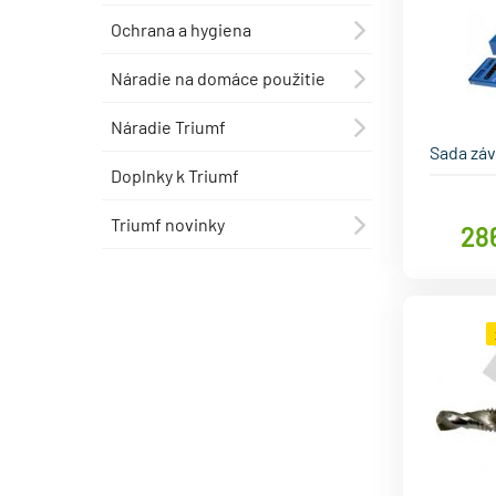
Ochrana a hygiena
⯇
Náradie na domáce použitie
⯇
Náradie Triumf
⯇
Sada záv
Doplnky k Triumf
Triumf novinky
⯇
28