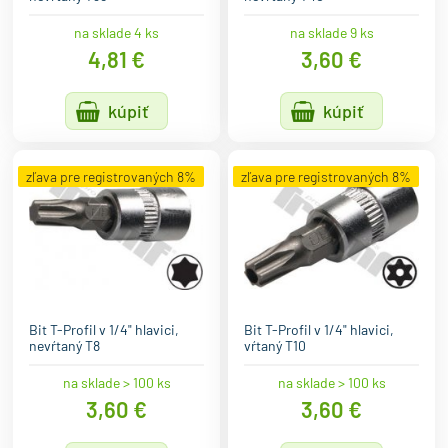
na sklade 4 ks
na sklade 9 ks
4,81 €
3,60 €
kúpiť
kúpiť
zľava pre registrovaných 8%
zľava pre registrovaných 8%
Bit T-Profil v 1/4" hlavici,
Bit T-Profil v 1/4" hlavici,
nevŕtaný T8
vŕtaný T10
na sklade > 100 ks
na sklade > 100 ks
3,60 €
3,60 €