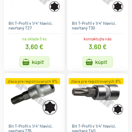
Bit T-Profil v 1/4" hlavici,
Bit T-Profil v 1/4" hlavici,
nevŕtaný T27
nevŕtaný T30
na sklade 5 ks
kontaktujte nás
3,60 €
3,60 €
kúpiť
kúpiť
zľava pre registrovaných 8%
zľava pre registrovaných 8%
Bit T-Profil v 1/4" hlavici,
Bit T-Profil v 1/4" hlavici,
nevŕtaný T35
nevŕtaný T40