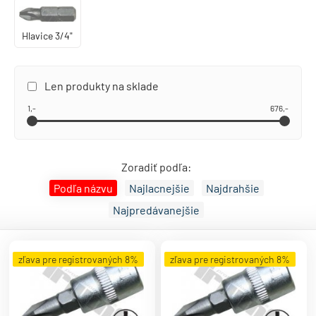
Hlavice 3/4"
Len produkty na sklade
1,-
676,-
Zoradiť podľa:
Podľa názvu
Najlacnejšie
Najdrahšie
Najpredávanejšie
zľava pre registrovaných 8%
zľava pre registrovaných 8%