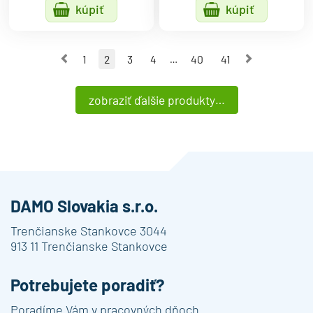
kúpiť
kúpiť
Predchádzajúca strana
Nasleduj
1
2
3
4
40
41
…
zobraziť ďalšie produkty…
DAMO Slovakia s.r.o.
Trenčianske Stankovce 3044
913 11 Trenčianske Stankovce
Potrebujete poradiť?
Poradíme Vám v pracovných dňoch