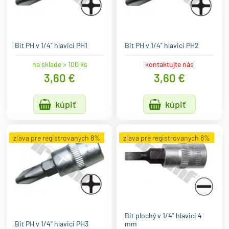
Bit PH v 1/4" hlavici PH1
Bit PH v 1/4" hlavici PH2
na sklade > 100 ks
kontaktujte nás
3,60 €
3,60 €
kúpiť
kúpiť
zľava pre registrovaných 8%
zľava pre registrovaných 8%
Bit plochý v 1/4" hlavici 4
Bit PH v 1/4" hlavici PH3
mm