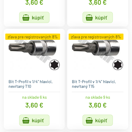
3,60 €
3,60 €
kúpiť
kúpiť
zľava pre registrovaných 8%
zľava pre registrovaných 8%
Bit T-Profil v 1/4" hlavici,
Bit T-Profil v 1/4" hlavici,
nevŕtaný T10
nevŕtaný T15
na sklade 6 ks
na sklade 9 ks
3,60 €
3,60 €
kúpiť
kúpiť