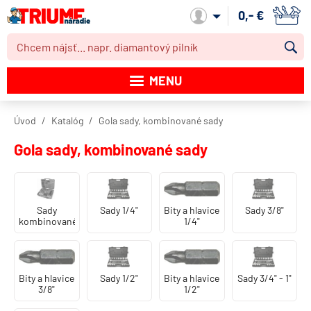
0,- €
Môj účet
MENU
Katalóg produktov
Úvod
Katalóg
Gola sady, kombinované sady
Akcie
Gola sady, kombinované sady
Novinky
Výpredaj
Sady
Sady 1/4"
Bity a hlavice
Sady 3/8"
kombinované
1/4"
Obchodné podmienky
Dodacie podmienky
Bity a hlavice
Sady 1/2"
Bity a hlavice
Sady 3/4" - 1"
Kontakt
3/8"
1/2"