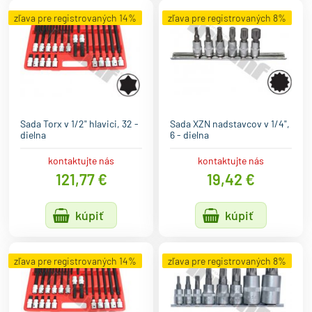
zľava pre registrovaných 14%
zľava pre registrovaných 8%
Sada Torx v 1/2" hlavici, 32 -
Sada XZN nadstavcov v 1/4",
dielna
6 - dielna
kontaktujte nás
kontaktujte nás
121,77 €
19,42 €
kúpiť
kúpiť
zľava pre registrovaných 14%
zľava pre registrovaných 8%