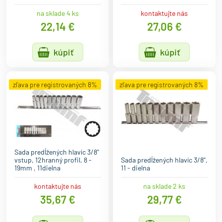
na sklade 4 ks
kontaktujte nás
22,14 €
27,06 €
kúpiť
kúpiť
zľava pre registrovaných 8%
zľava pre registrovaných 8%
Sada predĺžených hlavíc 3/8"
vstup, 12hranný profil, 8 -
Sada predĺžených hlavíc 3/8",
19mm , 11dielna
11 - dielna
kontaktujte nás
na sklade 2 ks
35,67 €
29,77 €