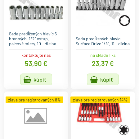
Sada predĺžených hlavíc 6 -
hranných, 1/2" vstup,
Sada predĺžených hlavíc
palcové miery, 10 - dielna
Surface Drive 1/4", 11 - dielna
kontaktujte nás
na sklade 1 ks
53,90 €
23,37 €
kúpiť
kúpiť
zľava pre registrovaných 8%
zľava pre registrovaných 14%