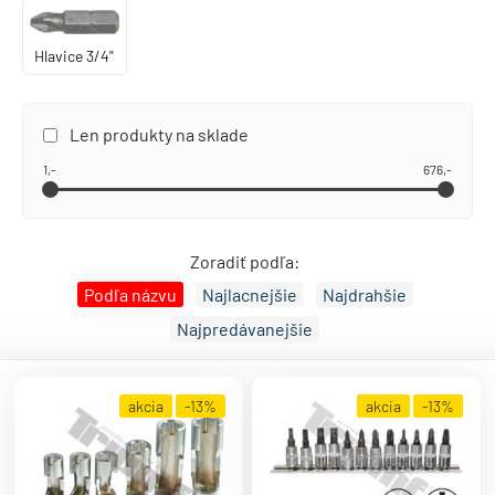
Hlavice 3/4"
Len produkty na sklade
1,-
676,-
Zoradiť podľa:
Podľa názvu
Najlacnejšie
Najdrahšie
Najpredávanejšie
akcia
-13%
akcia
-13%