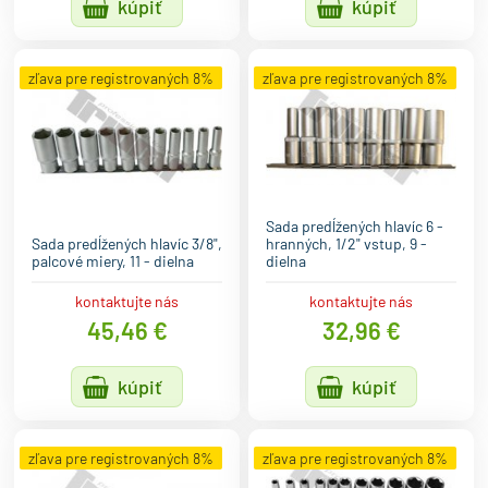
kúpiť
kúpiť
zľava pre registrovaných 8%
zľava pre registrovaných 8%
Sada predĺžených hlavíc 6 -
Sada predĺžených hlavíc 3/8",
hranných, 1/2" vstup, 9 -
palcové miery, 11 - dielna
dielna
kontaktujte nás
kontaktujte nás
45,46 €
32,96 €
kúpiť
kúpiť
zľava pre registrovaných 8%
zľava pre registrovaných 8%