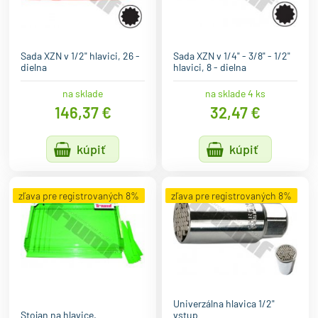
Sada XZN v 1/2" hlavici, 26 -
Sada XZN v 1/4" - 3/8" - 1/2"
dielna
hlavici, 8 - dielna
na sklade
na sklade 4 ks
146,37 €
32,47 €
kúpiť
kúpiť
zľava pre registrovaných 8%
zľava pre registrovaných 8%
Univerzálna hlavica 1/2"
Stojan na hlavice.
vstup