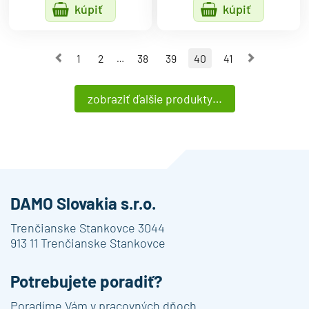
kúpiť
kúpiť
Predchádzajúca strana
Nasledu
1
2
38
39
40
41
…
zobraziť ďalšie produkty…
DAMO Slovakia s.r.o.
Trenčianske Stankovce 3044
913 11 Trenčianske Stankovce
Potrebujete poradiť?
Poradíme Vám v pracovných dňoch