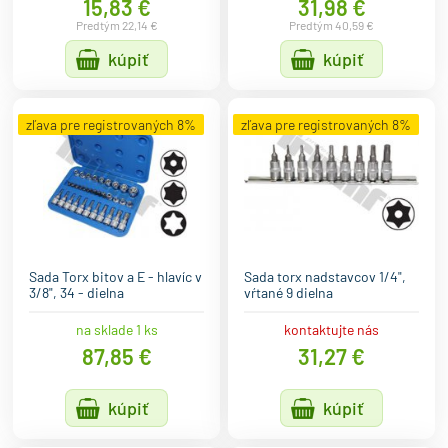
15,83 €
31,98 €
Predtým 22,14 €
Predtým 40,59 €
kúpiť
kúpiť
zľava pre registrovaných 8%
zľava pre registrovaných 8%
Sada Torx bitov a E - hlavíc v
Sada torx nadstavcov 1/4",
3/8", 34 - dielna
vŕtané 9 dielna
na sklade 1 ks
kontaktujte nás
87,85 €
31,27 €
kúpiť
kúpiť