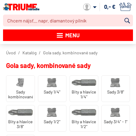
0,- €
Môj účet
MENU
Katalóg produktov
Úvod
Katalóg
Gola sady, kombinované sady
Akcie
Gola sady, kombinované sady
Novinky
Výpredaj
Sady
Sady 1/4"
Bity a hlavice
Sady 3/8"
kombinované
1/4"
Obchodné podmienky
Dodacie podmienky
Bity a hlavice
Sady 1/2"
Bity a hlavice
Sady 3/4" - 1"
Kontakt
3/8"
1/2"