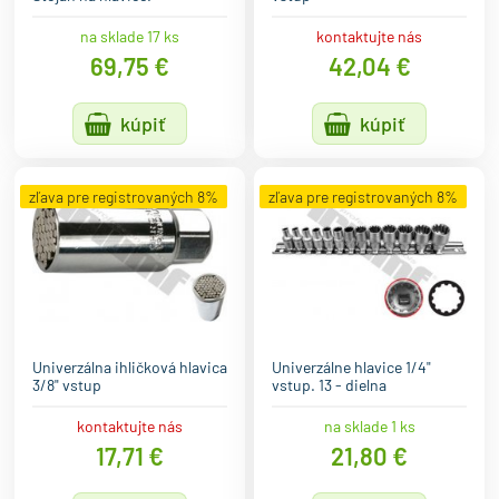
na sklade 17 ks
kontaktujte nás
69,75 €
42,04 €
kúpiť
kúpiť
zľava pre registrovaných 8%
zľava pre registrovaných 8%
Univerzálna ihličková hlavica
Univerzálne hlavice 1/4"
3/8" vstup
vstup. 13 - dielna
kontaktujte nás
na sklade 1 ks
17,71 €
21,80 €