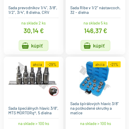
Sada prevodníkov 1/4", 3/8",
Sada Ribe v 1/2" nástavcoch,
1/2", 3/4", 8 dielna, CRV
32 - dielna
na sklade 2 ks
na sklade 5 ks
30,14 €
146,37 €
kúpiť
kúpiť
akcia
-29%
akcia
-21%
Sada špirálových hlavíc 3/8"
Sada špeciálnych hlavíc 3/8",
na poškodené skrutky a
MTS MORTORq®, 5 dielna
matice
na sklade > 100 ks
na sklade > 100 ks