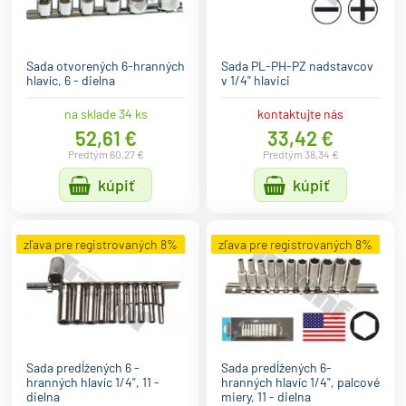
Sada otvorených 6-hranných
Sada PL-PH-PZ nadstavcov
hlavíc, 6 - dielna
v 1/4" hlavici
na sklade 34 ks
kontaktujte nás
52,61 €
33,42 €
Predtým 60,27 €
Predtým 38,34 €
kúpiť
kúpiť
zľava pre registrovaných 8%
zľava pre registrovaných 8%
Sada predĺžených 6 -
Sada predĺžených 6-
hranných hlavíc 1/4", 11 -
hranných hlavíc 1/4", palcové
dielna
miery, 11 - dielna